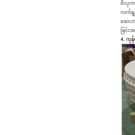
ဗိသုကာ
လက်ရွန
ဆေးဘက်
ခြင်းအ
4. ကု