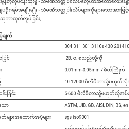
မွန်တဲ့လုပ်ငန်းသုံးမှု - သံမဏိသတ္တုပါးလိပ်တွေဟာအတော်လေးပျော့ပ
ျပရိုဂရမ်အမျိုးမျိုး - သံမဏိသတ္တုပါးလိပ်များကိုများသောအာ
 ဗိသုကာထုတ်လုပ်ခြင်း,
ပြချက်
304 311 301 3110s 430 201410
ာပြင်
2B, ဇ, စသည်တို့ကို
း
0.01mm-0.05mm / စိတ်ကြိုက်
်
10-12000 မီလီမီတာသို့မဟုတ်လိ
န်းခြင်း
5-600 မီလီမီတာသို့မဟုတ်လိုအပ
်သော
ASTM, JIB, GB, AISI, DIN, BS, en
ှတ်များအထောက်အပံ့များ
sgs iso9001
စက်မှုလုပ်ငန်းစံထုပ်ပိုးသို့မဟု