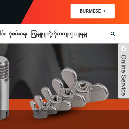
BURMESE
င်း
စုံစမ်းရေး
ကြှနျုပျတို့ကိုဆကျသှယျရနျ
Live