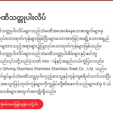
ဏိသတ္တုပါးလိပ်
သတ္တုပါးလိပ်များသည်သံမဏိအအေးခံနေသောစာရွက်များမှ
ုပ်သောထုတ်ကုန်များဖြစ်ပြီးများသောအားဖြင့်အချို့သောအရှည်
ှိမ့်ချထားသည့်အရာများ၌ပြုလုပ်သောထုတ်ကုန်များဖြစ်သည်။
သတ္တုပါးလိပ်များသည်သံမဏိသတ္တုပါးစိမ်များနှင့်ဆင်တူ
ည်း၎င်းတို့သည်ပုံသဏ် into ာန်နှင့်အနည်းငယ်ကွဲပြားသည်။
 Qihong Stainless Stainless Stainless Steel Co. , Ltd. သည်ပ
က်ရှင်နယ်သံမဏိသတ္တုပါးလှည့်စားသူနှင့်ကုန်ကျစရိတ်သက်သာပြီး
သွေးမြင့်ထုတ်ကုန်များကိုကျွန်ုပ်တို့၏ဖောက်သည်များထံမှ 0 ယ်
သစ်များအတွက်အကျိုးရှိသည်။
စုံစမ်းမေးမြန်းရန်ပေးပို့ပါ။