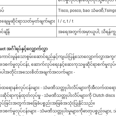
ပ်
Tisco, posco, bao သံမဏိ,
Tsing
းချေမှုဆိုင်ရာသတ်မှတ်ချက်များ
l / c, t / t
င်ချိန်
အရေအတွက်အမှာယူပါ, သိရန်ကျွန
ct အင်္ဂါရပ်နှင့်လျှောက်လွှာ
ောင်းမွန်သောစွမ်းဆောင်ရည်နှင့်ကျယ်ပြန့်သောလျှောက်လွှာအကွ
ဒစက်မှုလုပ်ငန်း, ဆောက်လုပ်ရေးနှင့်ဆေးကုသမှုဆိုင်ရာစက်မှုလု
ပါအတိုင်းအသေးစိတ်အချက်အလက်များ -
ထရောနစ်လုပ်ငန်းများ - သံမဏိသတ္တုပါးလိပ်များကိုအီလက်ထရောန
င်းဆိုင်ရာကုန်ထုတ်လုပ်မှု - သံမဏိသတ္တုပါးလိပ်များကို Clutch dis
ပ်ခြင်းအတွက်အခြေခံပစ္စည်းအဖြစ်အသုံးပြုနိုင်သည်။
စက်မှုလုပ်ငန်းများ - သံမဏိသတ္တုပါးမှုများကိုဓာတုပစ္စည်းများ, သိုလှ