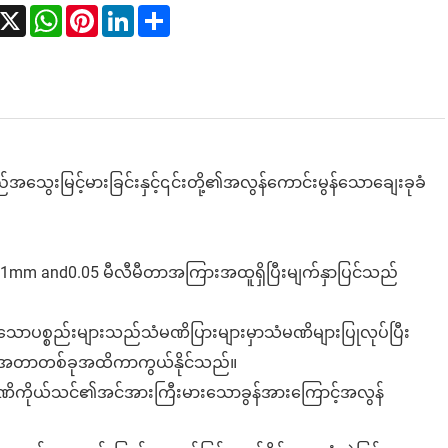
acebook
X
WhatsApp
Pinterest
LinkedIn
Share
မြင့်မားခြင်းနှင့်၎င်းတို့၏အလွန်ကောင်းမွန်သောချေးခုခံ
0.01mm and0.05 မီလီမီတာအကြားအထူရှိပြီးမျက်နှာပြင်သည်
ြုသောပစ္စည်းများသည်သံမဏိပြားများမှာသံမဏိများပြုလုပ်ပြီး
ိုင်းအတာတစ်ခုအထိကာကွယ်နိုင်သည်။
မဏိကိုယ်သင်၏အင်အားကြီးမားသောခွန်အားကြောင့်အလွန်