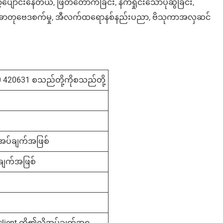
ျောင်းနေတယ်, ဖြတ်တောက်ခြင်း, နက်ရှိုင်းသောပုံဆွဲခြင်း,
းဖြင့်ဓာတုဗေဒစက်မှု, အီလက်ထရောနစ်နည်းပညာ, ဗိသုကာအလှဆင်
 420631 စသည်တို့ကိုစသည်တို့
ုအပ်ချက်အဖြစ်
်ချက်အဖြစ်
တ် client ကို၏လိုအပ်ချက်အရ