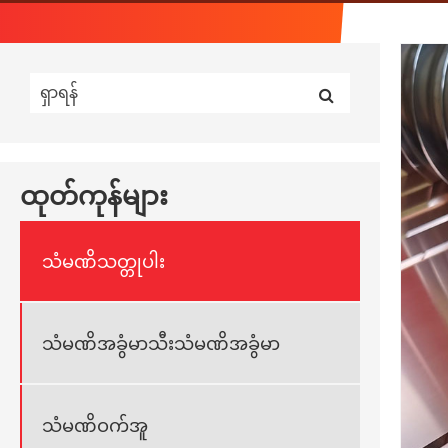
ထုတ်ကုန်များ
သံမဏိသတ္တုပါး
သံမဏိအခွံမာသီးသံမဏိအခွံမာ
သံမဏိဝက်အူ