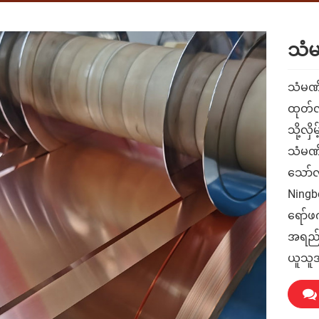
သံမ
သံမဏိ
ထုတ်လ
သို့လ
သံမဏိ
သော်လ
Ningbo
ရော်ဖ
အရည်အ
ယူသူအ