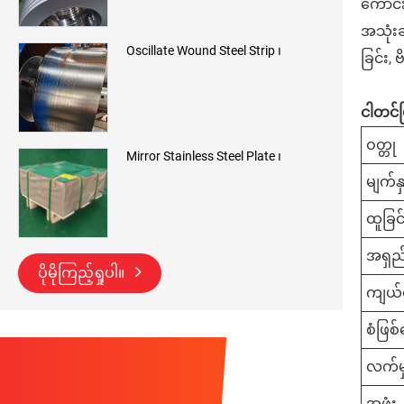
ကောင်း
အသုံးခ
Oscillate Wound Steel Strip ၊
ခြင်း,
ငါတင်
ဝတ္တု
Mirror Stainless Steel Plate ၊
မျက်နှ
ထူခြင်
အရှည
ပိုမိုကြည့်ရှုပါ။
ကျယ်ဝ
စံဖြစ
လက်မ
အဖုံး