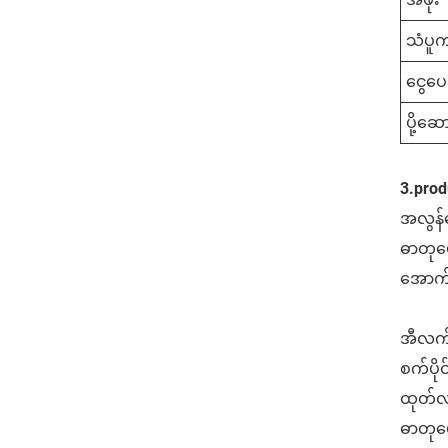
သံပူက
ငွေပေ
ပို့ဆော
3.produ
အလွန်က
ဓာတုဗေ
အောက်
အီလက်
စက်ပို
ထုတ်လု
ဓာတုဗေဒ