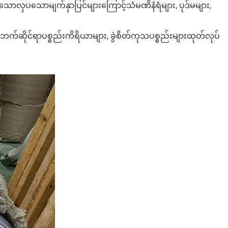
ာလှပသောမျက်နှာပြင်များကြောင့်သံမဏိနံရံများ, ပုဒ်မများ,
်ဆိုင်ရာပစ္စည်းကိရိယာများ, ခွဲစိတ်ကုသပစ္စည်းများထုတ်လုပ်