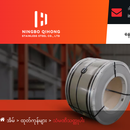
အ
i
နေ
အိမ်
ထုတ်ကုန်များ
သံမဏိသတ္တုပါး