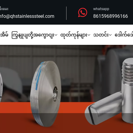
ီးမေး
whatsapp
nfo@qhstainlesssteel.com
8615968996166
အိမ်
ကြှနျုပျတို့အကွောငျး
ထုတ်ကုန်များ
သတင်း
ဒေါက်ဒေါ