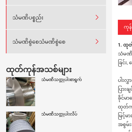

သံမဏိပစ္စည်း
ကုန

သံမဏိစွဲစေသံမဏိစွဲစေ
1. ထုတ်
သံမဏိ
ခြင်း,
ထုတ်ကုန်အသစ်များ
သံမဏိသတ္တုပါးစာရွက်
ပါးလွှ
ပြားချပ
ခိုင်မ
ထုတ်ကု
သံမဏိသတ္တုပါးလိပ်
မြင့်
အစွမ်းသ