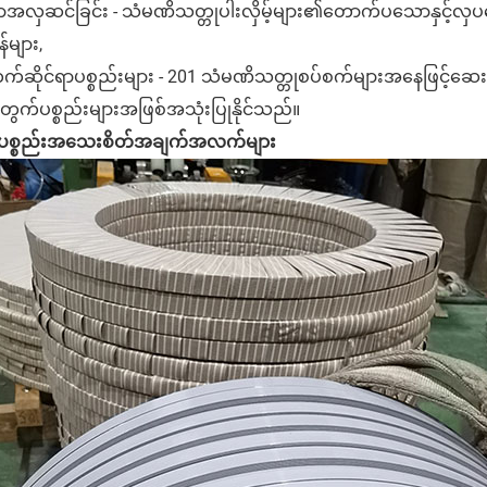
အလှဆင်ခြင်း - သံမဏိသတ္တုပါးလှိမ့်များ၏တောက်ပသောနှင့်လှပသေ
်များ,
ဆိုင်ရာပစ္စည်းများ - 201 သံမဏိသတ္တုစပ်စက်များအနေဖြင့်ဆေးဘက
တွက်ပစ္စည်းများအဖြစ်အသုံးပြုနိုင်သည်။
န်ပစ္စည်းအသေးစိတ်အချက်အလက်များ