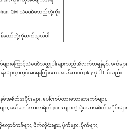
shan, Qiyi သံမဏိစသည်တို့ကို။
်တော်တို့ကိုဆက်သွယ်ပါ
က်များကြောင့်သံမဏိသတ္တုပါးများသည်အီလက်ထရွန်နစ်, စက်များ,
ပ်ငန်းများစွာတွင်အရေးကြီးသောအခန်းကဏ် play မှပါ 0 င်သည်။
စ်အစိတ်အပိုင်းများ, ပေါင်းစပ်ထားသောဆားကစ်များ,
cs များ, မော်တော်ကားဘရိတ် pads များကဲ့သို့သောအစိတ်အပိုင်းများ
ောင်ကန်များ, ပိုက်လိုင်းများ, ပိုက်များ, ပိုက်များ,