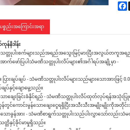
F
်ပစ္စည်းအကြောင်းအရာ
ကုန်နိဒါန်း
သတ္တုပါးစက်များသည်အရည်အသွေးမြင့်မားပြီးအလွယ်တကူအရည်အသွေး
 အောက်ဖော်ပြပါသံမဏိသတ္တုပါးလိပ်များ၏အင်္ဂါရပ်အချို့မှာ -
ာ။ ပြားချပ်ချပ် - သံမဏိသတ္တုပါးလိပ်များသည်များသောအားဖြင့် 
်ချပ်နှင့်ချောမွေ့သည်။
ာသောချေးခြင်းခံနိုင်ရည် - သံမဏိသတ္တုပါးလိပ်ထုတ်လုပ်ရန်အသုံးပ
န်တွင်ကောင်းမွန်သောချေးငွေရရှိပြီးအသီးသီးအမျိုးမျိုးကိုအတ
မားသောခွန်အား - သံမဏိစာရွက်သတ္တုပါးသည်ပါးလွှာသော်လည်းသံ
တ္တိနှင့်ခိုင်မာမှုရှိသည်။