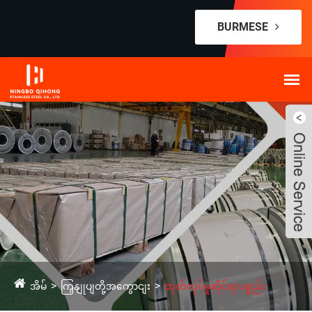
BURMESE
အိမ်
ကြှနျုပျတို့အကွောငျး
ထုတ်လုပ်မှုဆိုင်ရာပစ္စည်း
Live