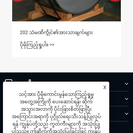
202 သံမဏိကွိုင်၏အားသာချက်များ
ပိုမိုကြည့်ရှုပါ။ >>
ကြှနျုပျတို့အကွောငျး
X
သင့်အား ပိုမိုကောင်းမွန်သောကြည့်ရှုမှု
ထုတ်ကုန်များ
အတွေ့အကြုံကို ပေးဆောင်ရန်၊ ဆိုက်
အသွားအလာကို ပိုင်းခြားစိတ်ဖြာပြီး
ကြှနျုပျတို့ကိုဆကျသှယျရနျ
အကြောင်းအရာကို ပုဂ္ဂိုလ်ရေးသီးသန့်ပြုလုပ်
ရန် ကျွန်ုပ်တို့သည် ကွတ်ကီးများကို အသုံးပြု
ကြှနျုပျတို့နောကျလိုကျပါ
ပါသည်။ ဤဆိုက်ကိုအသုံးပြုခြင်းဖြင့် ကျွန်ုပ်