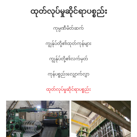
ထုတ်လုပ်မှုဆိုင်ရာပစ္စည်း
ကုမ္ပဏီမိတ်ဆက်
ကျွန်ုပ်တို့၏ထုတ်ကုန်များ
ကျွန်ုပ်တို့၏လက်မှတ်
ကုန်ပစ္စည်းလျှောက်လွှာ
ထုတ်လုပ်မှုဆိုင်ရာပစ္စည်း