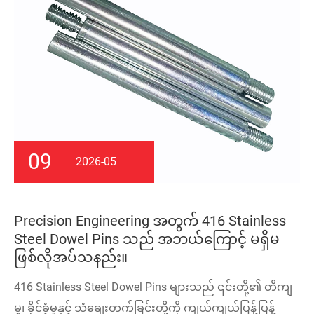
09
2026-05
Precision Engineering အတွက် 416 Stainless
Steel Dowel Pins သည် အဘယ်ကြောင့် မရှိမ
ဖြစ်လိုအပ်သနည်း။
416 Stainless Steel Dowel Pins များသည် ၎င်းတို့၏ တိကျ
မှု၊ ခိုင်ခံ့မှုနှင့် သံချေးတက်ခြင်းတို့ကို ကျယ်ကျယ်ပြန့်ပြန့်