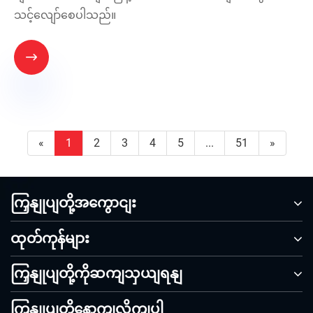
သင့်လျော်စေပါသည်။

«
1
2
3
4
5
...
51
»
ကြှနျုပျတို့အကွောငျး
ထုတ်ကုန်များ
ကြှနျုပျတို့ကိုဆကျသှယျရနျ
ကြှနျုပျတို့နောကျလိုကျပါ