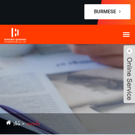
BURMESE
အိမ်
သတင်း
Live