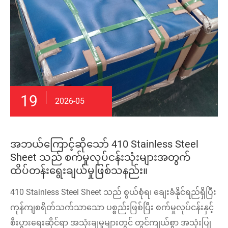
19
2026-05
အဘယ်ကြောင့်ဆိုသော် 410 Stainless Steel
Sheet သည် စက်မှုလုပ်ငန်းသုံးများအတွက်
ထိပ်တန်းရွေးချယ်မှုဖြစ်သနည်း။
410 Stainless Steel Sheet သည် စွယ်စုံရ၊ ချေးခံနိုင်ရည်ရှိပြီး
ကုန်ကျစရိတ်သက်သာသော ပစ္စည်းဖြစ်ပြီး စက်မှုလုပ်ငန်းနှင့်
စီးပွားရေးဆိုင်ရာ အသုံးချမှုများတွင် တွင်ကျယ်စွာ အသုံးပြု