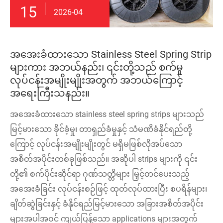
15
2026-04
အအေးခံထားသော Stainless Steel Spring Strip
များကား အဘယ်နည်း၊ ၎င်းတို့သည် စက်မှု
လုပ်ငန်းအမျိုးမျိုးအတွက် အဘယ်ကြောင့်
အရေးကြီးသနည်း။
အအေးခံထားသော stainless steel spring strips များသည်
မြင့်မားသော ခိုင်ခံ့မှု၊ တာရှည်ခံမှုနှင့် သံမဏိခံနိုင်ရည်တို့
ကြောင့် လုပ်ငန်းအမျိုးမျိုးတွင် မရှိမဖြစ်လိုအပ်သော
အစိတ်အပိုင်းတစ်ခုဖြစ်သည်။ အဆိုပါ strips များကို ၎င်း
တို့၏ စက်ပိုင်းဆိုင်ရာ ဂုဏ်သတ္တိများ မြှင့်တင်ပေးသည့်
အအေးခံခြင်း လုပ်ငန်းစဉ်ဖြင့် ထုတ်လုပ်ထားပြီး စပရိန်များ၊
ချိတ်ဆွဲခြင်းနှင့် ခံနိုင်ရည်မြင့်မားသော အခြားအစိတ်အပိုင်း
များအပါအဝင် ကျယ်ပြန့်သော applications များအတွက်