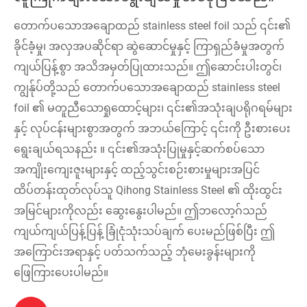
တောက်ပသောအချောထည် stainless steel foil သည် ၎င်း၏
ခိုင်ခံ့မှု၊ အလှအပဆိုင်ရာ ဆွဲဆောင်မှုနှင့် ကြာရှည်ခံမှုအတွက်
ကျယ်ပြန့်စွာ အသိအမှတ်ပြုထားသည်။ ဤဆောင်းပါးတွင်၊
ကျွန်ုပ်တို့သည် တောက်ပသောအချောထည် stainless steel
foil ၏ မတူညီသောရှုထောင့်များ၊ ၎င်း၏အသုံးချပရိုဂရမ်များ
နှင့် လုပ်ငန်းများစွာအတွက် အဘယ်ကြောင့် ၎င်းကို ဦးစားပေး
ရွေးချယ်ရသနည်း ။ ၎င်း၏အသုံးပြုမှုနှင့်ဆက်စပ်သော
အကျိုးကျေးဇူးများနှင့် ထည့်သွင်းစဉ်းစားမှုများအပြင်
ထိပ်တန်းထုတ်လုပ်သူ Qihong Stainless Steel ၏ ထိုးထွင်း
အမြင်များကိုလည်း ဆွေးနွေးပါမည်။ ဤဘလော့ဂ်သည်
ကျယ်ကျယ်ပြန့်ပြန့် ခြုံငုံသုံးသပ်ချက် ပေးမည်ဖြစ်ပြီး ဤ
အကြောင်းအရာနှင့် ပတ်သက်သည့် ဘုံမေးခွန်းများကို
ဖြေကြားပေးပါမည်။