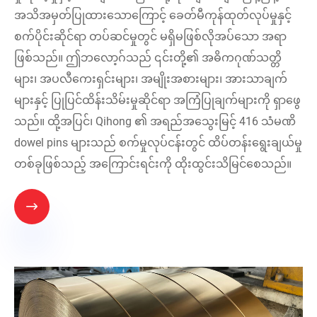
အသိအမှတ်ပြုထားသောကြောင့် ခေတ်မီကုန်ထုတ်လုပ်မှုနှင့်
စက်ပိုင်းဆိုင်ရာ တပ်ဆင်မှုတွင် မရှိမဖြစ်လိုအပ်သော အရာ
ဖြစ်သည်။ ဤဘလော့ဂ်သည် ၎င်းတို့၏ အဓိကဂုဏ်သတ္တိ
များ၊ အပလီကေးရှင်းများ၊ အမျိုးအစားများ၊ အားသာချက်
များနှင့် ပြုပြင်ထိန်းသိမ်းမှုဆိုင်ရာ အကြံပြုချက်များကို ရှာဖွေ
သည်။ ထို့အပြင်၊ Qihong ၏ အရည်အသွေးမြင့် 416 သံမဏိ
dowel pins များသည် စက်မှုလုပ်ငန်းတွင် ထိပ်တန်းရွေးချယ်မှု
တစ်ခုဖြစ်သည့် အကြောင်းရင်းကို ထိုးထွင်းသိမြင်စေသည်။
