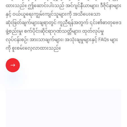
ထားသည်။ ဤဆောင်းပါးသည် အင်ဂျင်နီယာများ၊ ဒီဇိုင်နာများ
နှင့် ဝယ်ယူရေးကျွမ်းကျင်သူများကို အသိပေးသော
ဆုံးဖြတ်ချက်များချရာတွင် ကူညီရန်အတွက် ၎င်း၏ဓာတုဗေဒ
ဖွဲ့စည်းမှု၊ စက်ပိုင်းဆိုင်ရာဂုဏ်သတ္တိများ၊ ထုတ်လုပ်မှု
လုပ်ငန်းစဉ်၊ အားသာချက်များ၊ အသုံးချမှုများနှင့် FAQs များ
ကို စူးစမ်းလေ့လာထားသည်။
