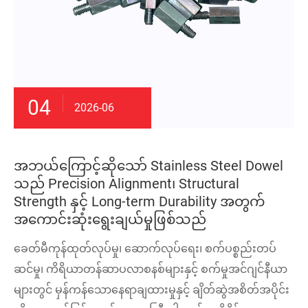
04
2026-06
အဘယ်ကြောင့်ဆိုသော် Stainless Steel Dowel
သည် Precision Alignment၊ Structural
Strength နှင့် Long-term Durability အတွက်
အကောင်းဆုံးရွေးချယ်မှုဖြစ်သည်
ခေတ်မီကုန်ထုတ်လုပ်မှု၊ ဆောက်လုပ်ရေး၊ စက်ပစ္စည်းတပ်
ဆင်မှု၊ ကိရိယာတန်ဆာပလာစနစ်များနှင့် စက်မှုအင်ဂျင်နီယာ
များတွင် မှန်ကန်သောနေရာချထားမှုနှင့် ချိတ်ဆွဲအစိတ်အပိုင်း