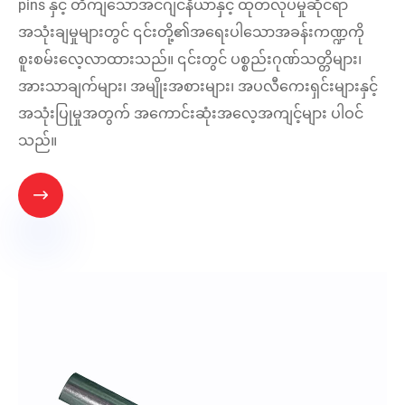
pins နှင့် တိကျသောအင်ဂျင်နီယာနှင့် ထုတ်လုပ်မှုဆိုင်ရာ
အသုံးချမှုများတွင် ၎င်းတို့၏အရေးပါသောအခန်းကဏ္ဍကို
စူးစမ်းလေ့လာထားသည်။ ၎င်းတွင် ပစ္စည်းဂုဏ်သတ္တိများ၊
အားသာချက်များ၊ အမျိုးအစားများ၊ အပလီကေးရှင်းများနှင့်
အသုံးပြုမှုအတွက် အကောင်းဆုံးအလေ့အကျင့်များ ပါဝင်
သည်။
