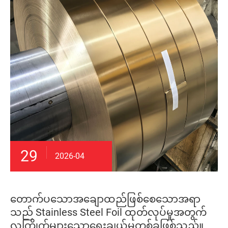
29
2026-04
တောက်ပသောအချောထည်ဖြစ်စေသောအရာ
သည် Stainless Steel Foil ထုတ်လုပ်မှုအတွက်
လူကြိုက်များသောရွေးချယ်မှုတစ်ခုဖြစ်သည်။