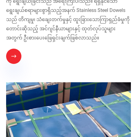
ကို ရွေးချယ်ခြင်းသည် အရေးကြီးပါသည်။ ရရှိနိုင်သော
ရွေးချယ်စရာများစွာရှိသည့်အနက် Stainless Steel Dowels
သည် တိကျမှု၊ သံချေးတက်မှုနှင့် ထူးခြားသောကြာရှည်ခံမှုကို
တောင်းဆိုသည့် အင်ဂျင်နီယာများနှင့် ထုတ်လုပ်သူများ
အတွက် ဦးစားပေးဖြေရှင်းချက်ဖြစ်လာသည်။
