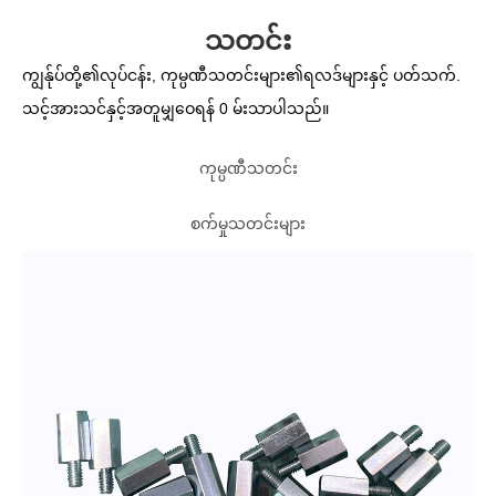
သတင်း
ကျွန်ုပ်တို့၏လုပ်ငန်း, ကုမ္ပဏီသတင်းများ၏ရလဒ်များနှင့် ပတ်သက်.
သင့်အားသင်နှင့်အတူမျှဝေရန် 0 မ်းသာပါသည်။
ကုမ္ပဏီသတင်း
စက်မှုသတင်းများ