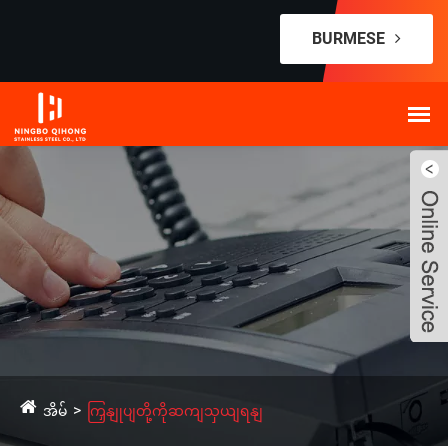
BURMESE
အိမ်
ကြှနျုပျတို့ကိုဆကျသှယျရနျ
Live