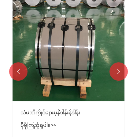


သံမဏိကွိုင်များမှနိဒါန်းနိဒါန်း
ပိုမိုကြည့်ရှုပါ။ >>