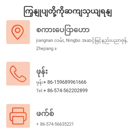
ကြှနျုပျတို့ကိုဆကျသှယျရနျ
စကားပေြာဟော
jiangnan လမ်း, Ningbo အဆင့်မြင့်နည်းပညာဇုန်,
Zhejiang ။
ဖုန်း
+ 86-159689961666
ဖုန်း
+ 86-574-562202899
Tel:
ဖက်စ်
+ 86-574-56635221