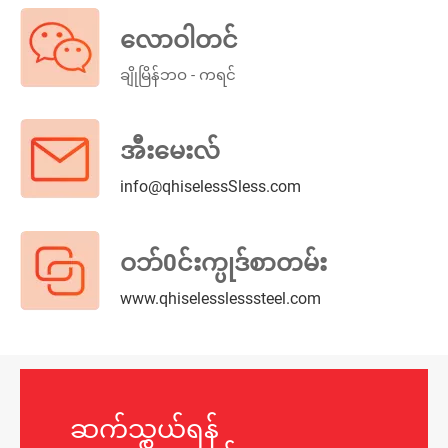
လောဝါတင်
ချိုမြိန်ဘဝ - ကရင်
အီးမေးလ်
info@qhiselessSless.com
ဝဘ်0င်းက္ပုဒ်စာတမ်း
www.qhiselesslesssteel.com
ဆက်သွယ်ရန်