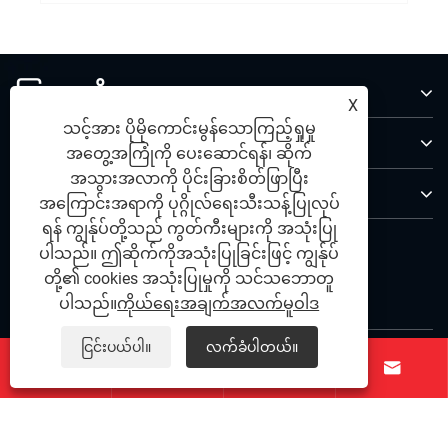
ကြှနျုပျတို့အကွောငျး
X
သင့်အား ပိုမိုကောင်းမွန်သောကြည့်ရှုမှု
ထုတ်ကုန်များ
အတွေ့အကြုံကို ပေးဆောင်ရန်၊ ဆိုက်
အသွားအလာကို ပိုင်းခြားစိတ်ဖြာပြီး
ကြှနျုပျတို့ကိုဆကျသှယျရနျ
အကြောင်းအရာကို ပုဂ္ဂိုလ်ရေးသီးသန့်ပြုလုပ်
ရန် ကျွန်ုပ်တို့သည် ကွတ်ကီးများကို အသုံးပြု
ကြှနျုပျတို့နောကျလိုကျပါ
ပါသည်။ ဤဆိုက်ကိုအသုံးပြုခြင်းဖြင့် ကျွန်ုပ်
တို့၏ cookies အသုံးပြုမှုကို သင်သဘောတူ
ပါသည်။
ကိုယ်ရေးအချက်အလက်မူဝါဒ
ငြင်းပယ်ပါ။
လက်ခံပါတယ်။




မူပိုင်ခွင့်© 2025 Ningbo Qihong Stainless Stainless Sowel