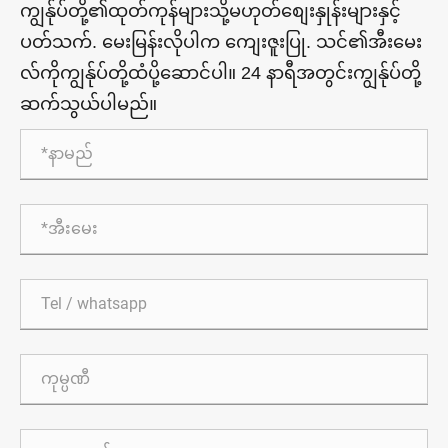
ကျွန်ုပ်တို့၏ထုတ်ကုန်များသို့မဟုတ်စျေးနှုန်းများနှင့်
ပတ်သက်. မေးမြန်းလိုပါက ကျေးဇူးပြု. သင်၏အီးမေး
လ်ကိုကျွန်ုပ်တို့ထံပို့ဆောင်ပါ။ 24 နာရီအတွင်းကျွန်ုပ်တို့
ဆက်သွယ်ပါမည်။