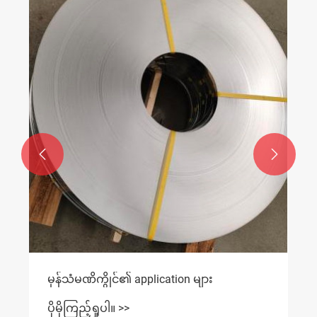


သံမဏိကွိုင်ဝယ်ယူလမ်းညွှန်
ပိုမိုကြည့်ရှုပါ။ >>