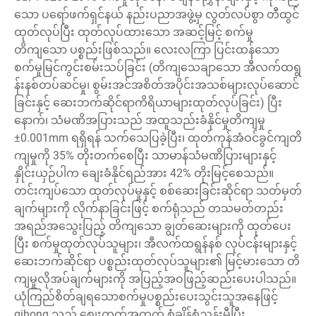
သော ပရော်ဖက်ရှင်နယ် နည်းပညာအဖွဲ့မှ လွတ်လပ်စွာ တီထွင်
ထုတ်လုပ်ပြီး ထုတ်လုပ်ထားသော အဆင့်မြင့် စက်မှု
တိကျသော ပစ္စည်းဖြစ်သည်။ လေးလကြာ ပြင်းထန်သော
စက်မှုမြင်ကွင်းစမ်းသပ်ခြင်း (တိကျသေချာသော အီလက်ထရွ
န်းနစ်တပ်ဆင်မှု၊ စွမ်းအင်အစိတ်အပိုင်းအသစ်များလုပ်ဆောင်
ခြင်းနှင့် ဆေးဘက်ဆိုင်ရာကိရိယာများထုတ်လုပ်ခြင်း) ပြီး
နောက်၊ သံမဏိအပြားသည် အထူသည်းခံနိုင်မှုတိကျမှု
±0.001mm ရရှိရန် သက်သေပြခဲ့ပြီး၊ ထုတ်ကုန်အံဝင်ခွင်ကျတိ
ကျမှုကို 35% တိုးတက်စေပြီး သာမာန်သံမဏိပြားများနှင့်
နှိုင်းယှဉ်ပါက ချေးခံနိုင်ရည်အား 42% တိုးမြင့်စေသည်။
တင်းကျပ်သော ထုတ်လုပ်မှုနှင့် စစ်ဆေးခြင်းဆိုင်ရာ သတ်မှတ်
ချက်များကို လိုက်နာခြင်းဖြင့် စက်ရုံသည် တသမတ်တည်း
အရည်အသွေးပြည့် တိကျသော ချွတ်ဆေးများကို ထုတ်ပေး
ပြီး စက်မှုထုတ်လုပ်သူများ၊ အီလက်ထရွန်နစ် လုပ်ငန်းများနှင့်
ဆေးဘက်ဆိုင်ရာ ပစ္စည်းထုတ်လုပ်သူများ၏ မြင့်မားသော တိ
ကျမှုလိုအပ်ချက်များကို အပြည့်အဝဖြည့်ဆည်းပေးပါသည်။
ယုံကြည်စိတ်ချရသောစက်မှုပစ္စည်းပေးသွင်းသူအနေဖြင့်
qihong သည် စျေးကွက်အတွက် စံချိန်စံညွှန်းမီပြီး