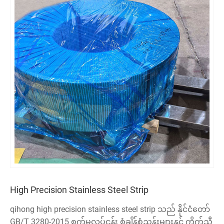
High Precision Stainless Steel Strip
qihong high precision stainless steel strip သည် နိုင်ငံတော်
GB/T 3280-2015 စက်မှုလုပ်ငန်း စံချိန်စံညွှန်းများနှင့် ကိုက်ညီ