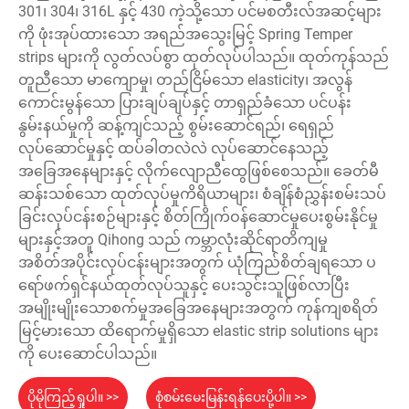
301၊ 304၊ 316L နှင့် 430 ကဲ့သို့သော ပင်မစတီးလ်အဆင့်များ
ကို ဖုံးအုပ်ထားသော အရည်အသွေးမြင့် Spring Temper
strips များကို လွတ်လပ်စွာ ထုတ်လုပ်ပါသည်။ ထုတ်ကုန်သည်
တူညီသော မာကျောမှု၊ တည်ငြိမ်သော elasticity၊ အလွန်
ကောင်းမွန်သော ပြားချပ်ချပ်နှင့် တာရှည်ခံသော ပင်ပန်း
နွမ်းနယ်မှုကို ဆန့်ကျင်သည့် စွမ်းဆောင်ရည်၊ ရေရှည်
လုပ်ဆောင်မှုနှင့် ထပ်ခါတလဲလဲ လုပ်ဆောင်နေသည့်
အခြေအနေများနှင့် လိုက်လျောညီထွေဖြစ်စေသည်။ ခေတ်မီ
ဆန်းသစ်သော ထုတ်လုပ်မှုကိရိယာများ၊ စံချိန်စံညွှန်းစမ်းသပ်
ခြင်းလုပ်ငန်းစဉ်များနှင့် စိတ်ကြိုက်ဝန်ဆောင်မှုပေးစွမ်းနိုင်မှု
များနှင့်အတူ Qihong သည် ကမ္ဘာလုံးဆိုင်ရာတိကျမှု
အစိတ်အပိုင်းလုပ်ငန်းများအတွက် ယုံကြည်စိတ်ချရသော ပ
ရော်ဖက်ရှင်နယ်ထုတ်လုပ်သူနှင့် ပေးသွင်းသူဖြစ်လာပြီး
အမျိုးမျိုးသောစက်မှုအခြေအနေများအတွက် ကုန်ကျစရိတ်
မြင့်မားသော ထိရောက်မှုရှိသော elastic strip solutions များ
ကို ပေးဆောင်ပါသည်။
ပိုမိုကြည့်ရှုပါ။ >>
စုံစမ်းမေးမြန်းရန်ပေးပို့ပါ။ >>