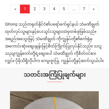
«
1
2
3
4
5
...
7
»
Qihong သည်တရုတ်နိုင်ငံ၏ပရော်ဖက်ရှင်နယ် သံမဏိချွတ်
ထုတ်လုပ်သူများနှင့်ပေးသွင်းသူများထဲမှတစ်ခုဖြစ်သည်။
အရည်အသွေးမြင့် သံမဏိချွတ် ကိုကျွန်ုပ်တို့၏စက်ရုံမှ
အကောင်းဆုံးစျေးနှုန်းဖြင့်စိတ်ကြိုက်ပြုလုပ်နိုင်သည်။ သငျ
သညျကျွန်တော်တို့ရဲ့စျေးပေါ သံမဏိချွတ် ကိုစိတ်ဝင်စား
လျှင်။ ပိုမိုသိရှိလိုပါက ကျေးဇူးပြု. ကျွန်ုပ်တို့နှင့်ဆက်သွယ်ပါ။
သတင်းအကြံပြုချက်များ