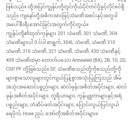
ဖြစ်သည်။ ထို့အပြင်ကျွန်ုပ်တို့တွင်ကိုယ်ပိုင်တင်ပို့ခွင့်လိုင်စင်ရှိ
သည်။ ကျနော်တို့အဓိကအားဖြင့်သံမဏိအစင်းနှင့်အတူဒါ
အပေါ်စီးရီးအောင်ခြင်းအတွက်ကိုင်တွယ်။
ကျွန်ုပ်တို့၏ထုတ်ကုန်များ 201 သံမဏိ, 301 သံမဏိ, 304
သံမဏိများပါ 0 င်ပါ စာရွက်, 304L သံမဏိ, သံမဏိ 310
သံမဏိ, 316 သံမဏိ, 321 သံမဏိ, သံမဏိ, 430 သံမဏိနှင့်
409 သံမဏိထဲမှာ တောက်ပသော Annealed (BA), 2B, 1D, 2D,
CSP, PF တို့ဖြစ်သည်။ SF, သံမဏိစသည်တို့ကိုစသည်တို့ကို
များစွာသောလူများတွင်ကျယ်ပြန့်စွာအသုံးပြုကြသည် အိမ်
အသုံးအဆောင်ပစ္စည်းများ, ဆဲလ်ဖုန်းအစိတ်အပိုင်းများ, ဆဲလ်
ဖုန်းအစိတ်အပိုင်းများ, တူရိယာများ, ကွန်ပျူတာများနှင့်အရံ
ပစ္စည်းများ, တံဆိပ်ခတ်အပိုင်းများ, ပြောင်းလွယ်ပြင်လွယ်
ရေပိုက်, Hose ညှပ်, အော်တိုအစိတ်အပိုင်းများ။