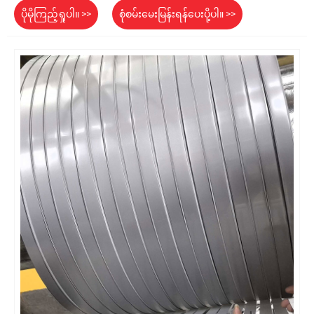
ပိုမိုကြည့်ရှုပါ။ >>
စုံစမ်းမေးမြန်းရန်ပေးပို့ပါ။ >>