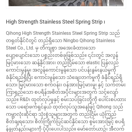
High Strength Stainless Steel Spring Strip ၊
Qihong High Strength Stainless Steel Spring Strip သည်
တရုတ်နိုင်ငံတွင် တည်ရှိသော Ningbo Qihong Stainless
Steel Co., Ltd. မှ တိကျစွာ အအေးခံထားသော
ပျော့ပျောင်းသော ပစ္စည်းတစ်ခုဖြစ်သည်။ ၎င်းတွင် အလွန်
မြင့်မားသော ဆန့်နိုင်အား၊ တည်ငြိမ်သော elastic ပြန်လည်
ကောင်းမွန်မှု၊ အလွန်ကောင်းမွန်သော ပင်ပန်းနွမ်းနယ်မှုကို
ခံနိုင်ရည်ရှိပြီး ကောင်းမွန်သော သံချေးတက်မှုကို ခံနိုင်ရည်ရှိ
သော၊ မြင့်မားသော စက်ဝန်း၊ ဝန်အားမြင့်မားမှု၊ နှင့် သက်တမ်း
ကြာရှည်သော စပရိန်အစိတ်အပိုင်းများအတွက် သင့်လျော်
သည်။ R&D၊ ထုတ်လုပ်မှုနှင့် စမ်းသပ်ခြင်းတို့ကို ပေါင်းစပ်ထား
သော ပရော်ဖက်ရှင်နယ် ထုတ်လုပ်သူအနေဖြင့် Qihong သည်
ကမ္ဘာလုံးဆိုင်ရာ သုံးစွဲသူများအတွက် တည်ငြိမ်၊ ယုံကြည်
စိတ်ချရသော၊ စိတ်ကြိုက်ပြင်ဆင်နိုင်သော စွမ်းအားမြင့် စပရိ
န်ချွတ်နည်းများကို ပံ့ပိုးပေးပါသည်။ မော်တော်ယာဥ်၊ အီလက်