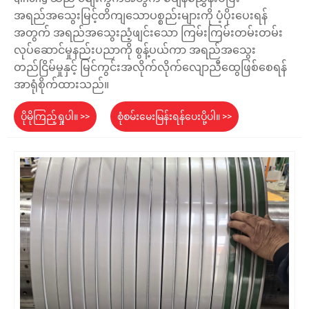
အရည်အသွေးမြင့်တိကျသောပစ္စည်းများကို ပံ့ပိုးပေးရန်
အတွက် အရည်အသွေးညံ့ဖျင်းသော ကြမ်းကြမ်းတမ်းတမ်း
လုပ်ဆောင်မှုနည်းပညာကို စွန့်ပယ်ကာ အရည်အသွေး
တည်ငြိမ်မှုနှင့် မြင်ကွင်းအလိုက်လိုက်လျောညီထွေဖြစ်စေရန်
အာရုံစိုက်ထားသည်။
ပိုမိုကြည့်ရှုပါ။ >>
စုံစမ်းမေးမြန်းရန်ပေးပို့ပါ။ >>