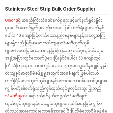
Stainless Steel Strip Bulk Order Supplier
Qihong
ရှိ နာမည်ကြီးသံမဏိစက်ရုံများနှင့်နက်နက်ရှိုင်းရှိုင်း
ပူးပေါင်းဆောင်ရွက်ခဲ့သည်။ အပေြာင်း စက်ရုံများသည်နှစ်
ပေါင်း 40 ကျော်မြင့်တက်သောနည်းစနစ်များနှင့်အတွေ့အကြုံ
များရှိသည် မြင့်မားသောတိကျစွာသံမဏိထုတ်ကုန်
များ၏လယ်ပြင်။ ထုတ်ကုန်ဖြစ်ကြသည် စက်မှုလုပ်ငန်းများ
အနှံ့အပြားတွင်ထောက်ပံ့ပေးပြီးနိုင်ငံပေါင်း 50 ကျော်တွင်
ကြိုဆိုကြသည်။ တင်းကျပ်သောအရည်အသွေးထိန်းချုပ်မှုနှင့်
တိကျခိုင်မာစွာစီမံခန့်ခွဲမှုအတွက်အာမခံချက်ဖြစ်ပါတယ်
တည်ငြိမ်သောထုတ်ကုန်များနှင့်ကောင်းသောဝန်ဆောင်မှုများ။
ကျွန်ုပ်တို့၏စက်ရုံသည်ကုန်ထုတ်လုပ်မှုတွင်အထူးပြုသည်
သံမဏိချွတ်
ပရော်ဖက်ရှင်နယ်တရုတ်သံမဏိချွတ်
ထုတ်လုပ်သူများနှင့်ပေးသွင်းသူများအပေါ်အနေဖြင့်ကျွန်ုပ်
တို့သည်အားကောင်းသောခွန်အားနှင့်ပြီးပြည့်စုံသောစီမံခန့်ခွဲမှု