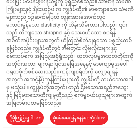
ပေးပြီး ပင်ပန်းနွမ်းနယ်မှုကို ပိုရှည်စေသည်။ သာမာန် သံမဏိ
ကြိုးများနှင့် နှိုင်းယှဉ်ပါက ကျွန်ုပ်တို့၏ မာကျောသော သံမဏိ
များသည် စဉ်ဆက်မပြတ် တွန်းအားအောက်တွင်
ကောင်းမွန်သော elasticity ကို ထိန်းသိမ်းထားပါသည်။ ၎င်း
သည် တိကျသော shrapnel နှင့် သေးငယ်သော စပရိန်
အစိတ်အပိုင်းများအတွက် ယုံကြည်စိတ်ချရသော ပစ္စည်းတစ်
ခုဖြစ်သည်။ ကျွန်ုပ်တို့တွင် အိမ်တွင်း လှိမ့်လိုင်းများနှင့်
စမ်းသပ်စက် အပြည့်အစုံရှိသည်။ ထုတ်လုပ်မှုအသုတ်တိုင်းကို
အတိုင်းအတာ၊ မျက်နှာပြင်အခြေအနေနှင့် မာကျောမှုအပေါ်
ဂရုတစိုက်စစ်ဆေးသည်။ ကုန်ကျစရိတ်ကို လျှော့ချရန်
အတွက် အဆင့်နိမ့်ကုန်ကြမ်းများကို ကျွန်ုပ်တို့ ဘယ်သောအခါ
မှ မသုံးပါ။ ကျွန်ုပ်တို့အတွက်၊ တည်ငြိမ်သောအရည်အသွေး
နှင့် မြင့်မားသောတိကျမှုတို့သည် စက်မှုဝယ်ယူသူများအတွက်
အမြဲတမ်းပထမဖြစ်သည်။
ပိုမိုကြည့်ရှုပါ။ >>
စုံစမ်းမေးမြန်းရန်ပေးပို့ပါ။ >>