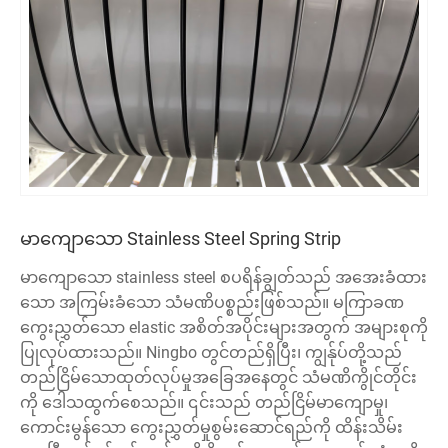
မာကျောသော Stainless Steel Spring Strip
မာကျောသော stainless steel စပရိန်ချွတ်သည် အအေးခံထား
သော အကြမ်းခံသော သံမဏိပစ္စည်းဖြစ်သည်။ မကြာခဏ
ကွေးညွှတ်သော elastic အစိတ်အပိုင်းများအတွက် အများစုကို
ပြုလုပ်ထားသည်။ Ningbo တွင်တည်ရှိပြီး၊ ကျွန်ုပ်တို့သည်
တည်ငြိမ်သောထုတ်လုပ်မှုအခြေအနေတွင် သံမဏိကွိုင်တိုင်း
ကို ဒေါသထွက်စေသည်။ ၎င်းသည် တည်ငြိမ်မာကျောမှု၊
ကောင်းမွန်သော ကွေးညွှတ်မှုစွမ်းဆောင်ရည်ကို ထိန်းသိမ်း