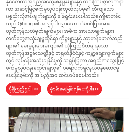
နိုင်ငံတကာအရည်အသွေးစံနှုန်းများနှင့် တင်းကြပ်စွာလိုက်နာ
ကာ အဆင့်မြင့်စက်မှုလုပ်ငန်းထုတ်လုပ်မှု၏ တိကျသော
ပစ္စည်းလိုအပ်ချက်များကို ဖြေရှင်းပေးပါသည်။ ဤစာတမ်း
သည် Qihong ၏ အလွန်ပါးလွှာသော သံမဏိပြားအား
ထုတ်ကုန်သတ်မှတ်ချက်များ၊ အဓိက အားသာချက်များ၊
လက်တွေ့အသုံးချမှုဆိုင်ရာ ကိစ္စများနှင့် သာမာန်ဖောက်သည်
များ၏ မေးခွန်းများမှ၊ ၎င်း၏ ယုံကြည်စိတ်ချရသော
ထုတ်ကုန်အစွမ်းသတ္တိနှင့် တရုတ်နိုင်ငံနှင့် ကမ္ဘာ့စျေးကွက်များ
တွင် လုပ်ငန်းအသုံးချနိုင်မှုကို သရုပ်ပြကာ အရည်အသွေးမြင့်
စက်မှုလုပ်ငန်းရောင်းချသူ၏ ပရော်ဖက်ရှင်နယ်ဝန်ဆောင်မှု
ပေးနိုင်စွမ်းကို အပြည့်အဝ ထင်ဟပ်စေပါသည်။
ပိုမိုကြည့်ရှုပါ။ >>
စုံစမ်းမေးမြန်းရန်ပေးပို့ပါ။ >>