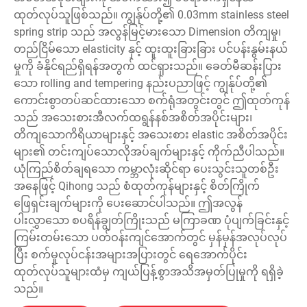
ထုတ်လုပ်သူဖြစ်သည်။ ကျွန်ုပ်တို့၏ 0.03mm stainless steel
spring strip သည် အလွန်မြင့်မားသော Dimension တိကျမှု၊
တည်ငြိမ်သော elasticity နှင့် ထူးထူးခြားခြား ပင်ပန်းနွမ်းနယ်
မှုကို ခံနိုင်ရည်ရှိရန်အတွက် ထင်ရှားသည်။ ခေတ်မီဆန်းပြား
သော rolling and tempering နည်းပညာဖြင့် ကျွန်ုပ်တို့၏
ကောင်းစွာတပ်ဆင်ထားသော စက်ရုံအတွင်းတွင် ဤထုတ်ကုန်
သည် အသေးစားအီလက်ထရွန်နစ်အစိတ်အပိုင်းများ၊
တိကျသောကိရိယာများနှင့် အသေးစား elastic အစိတ်အပိုင်း
များ၏ တင်းကျပ်သောလိုအပ်ချက်များနှင့် ကိုက်ညီပါသည်။
ယုံကြည်စိတ်ချရသော ကမ္ဘာလုံးဆိုင်ရာ ပေးသွင်းသူတစ်ဦး
အနေဖြင့် Qihong သည် စံထုတ်ကုန်များနှင့် စိတ်ကြိုက်
ဖြေရှင်းချက်များကို ပေးဆောင်ပါသည်။ ဤအလွန်
ပါးလွှာသော စပရိန်ချွတ်ကြိုးသည် မကြာခဏ ပုံပျက်ခြင်းနှင့်
ကြမ်းတမ်းသော ပတ်ဝန်းကျင်အောက်တွင် မှန်မှန်အလုပ်လုပ်
ပြီး စက်မှုလုပ်ငန်းအများအပြားတွင် ရေအောက်ပိုင်း
ထုတ်လုပ်သူများထံမှ ကျယ်ပြန့်စွာအသိအမှတ်ပြုမှုကို ရရှိခဲ့
သည်။