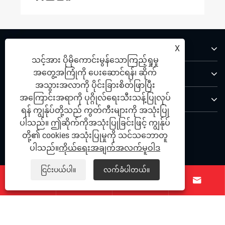
ကြှနျုပျတို့အကွောငျး
X
သင့်အား ပိုမိုကောင်းမွန်သောကြည့်ရှုမှု
ထုတ်ကုန်များ
အတွေ့အကြုံကို ပေးဆောင်ရန်၊ ဆိုက်
အသွားအလာကို ပိုင်းခြားစိတ်ဖြာပြီး
ကြှနျုပျတို့ကိုဆကျသှယျရနျ
အကြောင်းအရာကို ပုဂ္ဂိုလ်ရေးသီးသန့်ပြုလုပ်
ရန် ကျွန်ုပ်တို့သည် ကွတ်ကီးများကို အသုံးပြု
ပါသည်။ ဤဆိုက်ကိုအသုံးပြုခြင်းဖြင့် ကျွန်ုပ်
ကြှနျုပျတို့နောကျလိုကျပါ
တို့၏ cookies အသုံးပြုမှုကို သင်သဘောတူ
ပါသည်။
ကိုယ်ရေးအချက်အလက်မူဝါဒ
ငြင်းပယ်ပါ။
လက်ခံပါတယ်။




မူပိုင်ခွင့်© 2025 Ningbo Qihong Stainless Stainless Sowel