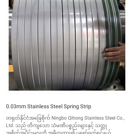
0.03mm Stainless Steel Spring Strip
တရုတ်နိုင်ငံအခြေစိုက် Ningbo Qihong Stainless Steel Co.,
Ltd. သည် တိကျသော သံမဏိပစ္စည်းများနှင့် သတ္တု
အစိတ်အပိုင်းများကို အဓိကထား၍ ပရော်ဖက်ရှင်နယ်