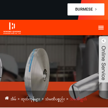
BURMESE
အိမ်
ထုတ်ကုန်များ
သံမဏိပစ္စည်း
သံမဏိချွတ်
Live