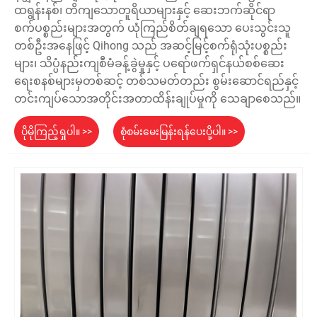
ထရွန်းနစ်၊ တိကျသောတူရိယာများနှင့် ဆေးဘက်ဆိုင်ရာ
စက်ပစ္စည်းများအတွက် ယုံကြည်စိတ်ချရသော ပေးသွင်းသူ
တစ်ဦးအနေဖြင့် Qihong သည် အဆင့်မြင့်စက်ရုံသုံးပစ္စည်း
များ၊ သိပ္ပံနည်းကျစီမံခန့်ခွဲမှုနှင့် ပရော်ဖက်ရှင်နယ်စစ်ဆေး
ရေးစနစ်များမှတစ်ဆင့် တစ်သမတ်တည်း စွမ်းဆောင်ရည်နှင့်
တင်းကျပ်သောအတိုင်းအတာထိန်းချုပ်မှုကို သေချာစေသည်။
ပိုမိုကြည့်ရှုပါ။ >>
စုံစမ်းမေးမြန်းရန်ပေးပို့ပါ။ >>