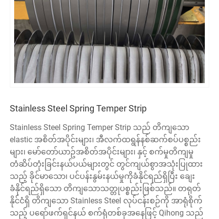
Stainless Steel Spring Temper Strip
Stainless Steel Spring Temper Strip သည် တိကျသော
elastic အစိတ်အပိုင်းများ၊ အီလက်ထရွန်နစ်ဆက်စပ်ပစ္စည်း
များ၊ မော်တော်ယာဥ်အစိတ်အပိုင်းများ၊ နှင့် စက်မှုတိကျမှု
တံဆိပ်တုံးခြင်းနယ်ပယ်များတွင် တွင်ကျယ်စွာအသုံးပြုထား
သည့် ခိုင်မာသော၊ ပင်ပန်းနွမ်းနယ်မှုကိုခံနိုင်ရည်ရှိပြီး ချေး
ခံနိုင်ရည်ရှိသော တိကျသောသတ္တုပစ္စည်းဖြစ်သည်။ တရုတ်
နိုင်ငံရှိ တိကျသော Stainless Steel လုပ်ငန်းစဉ်ကို အာရုံစိုက်
သည့် ပရော်ဖက်ရှင်နယ် စက်ရုံတစ်ခုအနေဖြင့် Qihong သည်