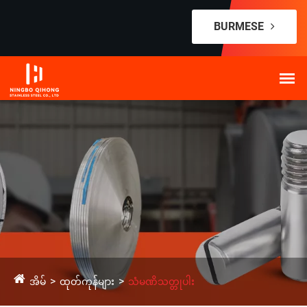
BURMESE
အိမ်
ထုတ်ကုန်များ
သံမဏိသတ္တုပါး