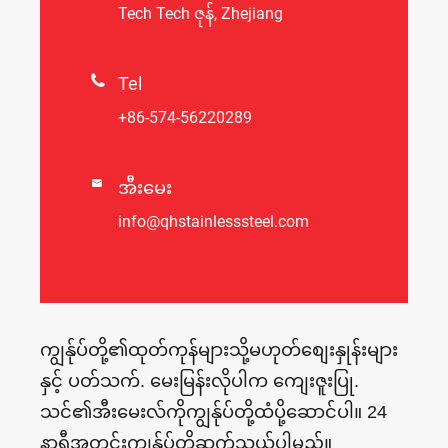
Tech Tech ဇုန်, Zhejiang

Tel
+86-574-56220289

အီးမေး
info@qhstainlesssteel.com
ကျွန်ုပ်တို့၏ထုတ်ကုန်များသို့မဟုတ်စျေးနှုန်းများ
နှင့် ပတ်သက်. မေးမြန်းလိုပါက ကျေးဇူးပြု.
သင်၏အီးမေးလ်ကိုကျွန်ုပ်တို့ထံပို့ဆောင်ပါ။ 24
နာရီအတွင်းကျွန်ုပ်တို့ဆက်သွယ်ပါမည်။