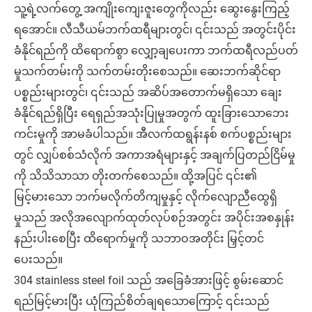
သူ့ရဲ့လက်တွေ့ အကျိုးကျေးဇူးတွေကိုလည်း ဆွေးနွေးကြည့်
ရအောင်။ လီသီယမ်ဘက်ထရီများတွင်၊ ၎င်းသည် အတွင်းပိုင်း
ခံနိုင်ရည်ကို ထိရောက်စွာ လျှော့ချပေးကာ ဘက်ထရီလည်ပတ်
မှုသက်တမ်းကို သက်တမ်းတိုးစေသည်။ ဆေးဘက်ဆိုင်ရာ
ပစ္စည်းများတွင်၊ ၎င်းသည် အဆိပ်အတောက်မရှိသော ချေး
ခံနိုင်ရည်ရှိပြီး ရေရှည်အသုံးပြုမှုအတွက် ထူးခြားသောဘေး
ကင်းမှုကို အာမခံပါသည်။ အီလက်ထရွန်းနစ် စက်ပစ္စည်းများ
တွင် လျှပ်စစ်သံလိုက် အကာအရံများနှင့် အချက်ပြတည်ငြိမ်မှု
ကို သိသိသာသာ တိုးတက်စေသည်။ ထို့အပြင် ၎င်း၏
မြင့်မားသော ဘက်မလိုက်တိကျမှုနှင့် လိုက်လျောညီထွေရှိ
မှုသည် အလိုအလျောက်ထုတ်လုပ်စဉ်အတွင်း အပိုင်းအစနှုန်း
နည်းပါးစေပြီး ထိရောက်မှုကို သဘာဝအတိုင်း မြှင့်တင်
ပေးသည်။
304 stainless steel foil သည် အခြေခံအားဖြင့် စွမ်းဆောင်
ရည်မြင့်မားပြီး ယုံကြည်စိတ်ချရသောကြောင့် ၎င်းသည်