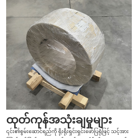
ထုတ်ကုန်အသုံးချမှုများ
၎င်း၏စွမ်းဆောင်ရည်ကို ရိုးရိုးရှင်းရှင်းဖော်ပြရုံဖြင့် သင့်အား