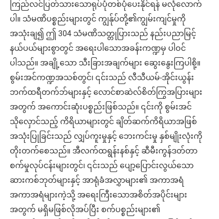
ကြည်လင်ပြတ်သားသောရုပ်ပုံတစ်ပုံပေးနိုင်ရန် မလုံလောက်
ပါ။ သံမဏိပစ္စည်းများတွင် ကျွန်ုပ်တို့၏ကျွမ်းကျင်မှုကို
အသုံးချ၍ ဤ 304 သံမဏိသတ္တုပြားသည် နည်းပညာမြင့်
နယ်ပယ်များစွာတွင် အရေးပါသောအခန်းကဏ္ဍမှ ပါဝင်
ပါသည်။ အချို့သော သီးခြားအချက်များ ဆွေးနွေးကြပါစို့။
စွမ်းအင်ကဏ္ဍအသစ်တွင်၊ ၎င်းသည် လီသီယမ်-အိုင်းယွန်း
ဘက်ထရီတက်ဘ်များနှင့် လောင်စာဆဲလ်စိတ်ကြွအပြားများ
အတွက် အကောင်းဆုံးပစ္စည်းဖြစ်သည်။ ၎င်းကို စွမ်းအင်
သိုလှောင်သည့် ကိရိယာများတွင် ချိတ်ဆက်ကိရိယာအဖြစ်
အသုံးပြုခြင်းသည် လျှပ်ကူးမှုနှင့် ဘေးကင်းမှု နှစ်မျိုးလုံးကို
တိုးတက်စေသည်။ အီလက်ထရွန်းနစ်နှင့် ဆီမီးကွန်ဒတ်တာ
စက်မှုလုပ်ငန်းများတွင်၊ ၎င်းသည် ပျော့ပြောင်းလွယ်သော
ဆားကစ်ဘုတ်များနှင့် အာရုံခံအလွှာများ၏ အကာအရံ
အကာအရံများကဲ့သို့ အရေးကြီးသောအစိတ်အပိုင်းများ
အတွက် မရှိမဖြစ်လိုအပ်ပြီး စက်ပစ္စည်းများ၏