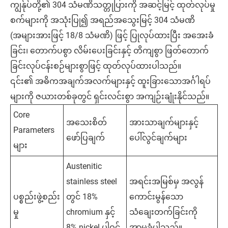
ကျွန်ုပ်တို့၏ 304 သံမဏိသတ္တုပြားကို အဆင့်မြင့် ထုတ်လုပ်မှု
စက်များကို အသုံးပြု၍ အရည်အသွေးမြင့် 304 သံမဏိ
(အများအားဖြင့် 18/8 သံမဏိ) ဖြင့် ပြုလုပ်ထားပြီး အအေးခံ
ခြင်း၊ တောက်ပစွာ လိမ်းပေးခြင်းနှင့် တိကျစွာ ဖြတ်တောက်
ခြင်းလုပ်ငန်းစဉ်များစွာဖြင့် ထုတ်လုပ်ထားပါသည်။
၎င်း၏ အဓိကအချက်အလက်များနှင့် ထူးခြားသောအင်္ဂါရပ်
များကို ဇယားတစ်ခုတွင် ရှင်းလင်းစွာ အကျဉ်းချုံးနိုင်သည်။
Core
အသေးစိတ်
အားသာချက်များနှင့်
Parameters
ဖော်ပြချက်
ပေါ်လွင်ချက်များ
များ
Austenitic
stainless steel
အရင်းအမြစ်မှ အလွန်
ပစ္စည်းဖွဲ့စည်း
တွင် 18%
ကောင်းမွန်သော
မှု
chromium နှင့်
သံချေးတက်ခြင်းကို
8% nickel ပါဝင်
အာမခံပါသည်။