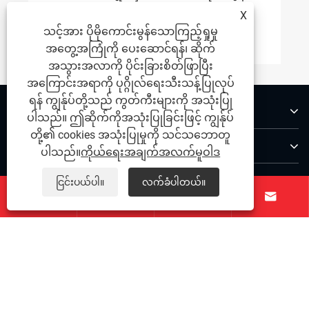
ထစ်၏အကြောင်းရင်းများနှင့်ကုသမှုနည်း
X
လမ်းများ
သင့်အား ပိုမိုကောင်းမွန်သောကြည့်ရှုမှု
ပိုမိုကြည့်ရှုပါ။ >>
အတွေ့အကြုံကို ပေးဆောင်ရန်၊ ဆိုက်
အသွားအလာကို ပိုင်းခြားစိတ်ဖြာပြီး
အကြောင်းအရာကို ပုဂ္ဂိုလ်ရေးသီးသန့်ပြုလုပ်
ရန် ကျွန်ုပ်တို့သည် ကွတ်ကီးများကို အသုံးပြု
ကြှနျုပျတို့အကွောငျး
ပါသည်။ ဤဆိုက်ကိုအသုံးပြုခြင်းဖြင့် ကျွန်ုပ်
တို့၏ cookies အသုံးပြုမှုကို သင်သဘောတူ
ထုတ်ကုန်များ
ပါသည်။
ကိုယ်ရေးအချက်အလက်မူဝါဒ
ကြှနျုပျတို့ကိုဆကျသှယျရနျ
ငြင်းပယ်ပါ။
လက်ခံပါတယ်။




ကြှနျုပျတို့နောကျလိုကျပါ