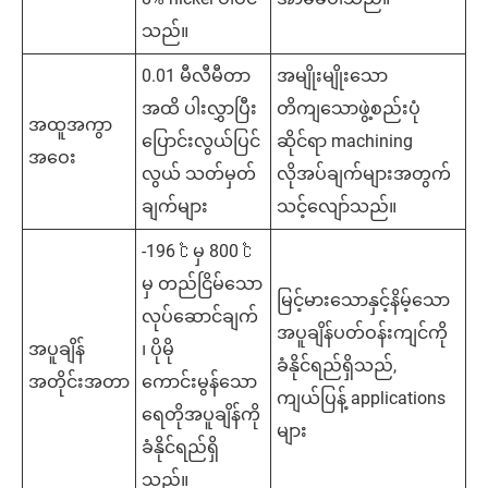
သည်။
0.01 မီလီမီတာ
အမျိုးမျိုးသော
အထိ ပါးလွှာပြီး
တိကျသောဖွဲ့စည်းပုံ
အထူအကွာ
ပြောင်းလွယ်ပြင်
ဆိုင်ရာ machining
အဝေး
လွယ် သတ်မှတ်
လိုအပ်ချက်များအတွက်
ချက်များ
သင့်လျော်သည်။
-196 ℃ မှ 800 ℃
မှ တည်ငြိမ်သော
မြင့်မားသောနှင့်နိမ့်သော
လုပ်ဆောင်ချက်
အပူချိန်ပတ်ဝန်းကျင်ကို
အပူချိန်
၊ ပိုမို
ခံနိုင်ရည်ရှိသည်,
အတိုင်းအတာ
ကောင်းမွန်သော
ကျယ်ပြန့် applications
ရေတိုအပူချိန်ကို
များ
ခံနိုင်ရည်ရှိ
သည်။