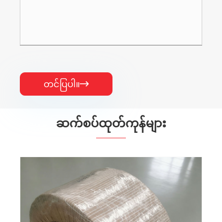
တင်ပြပါ။

ဆက်စပ်ထုတ်ကုန်များ