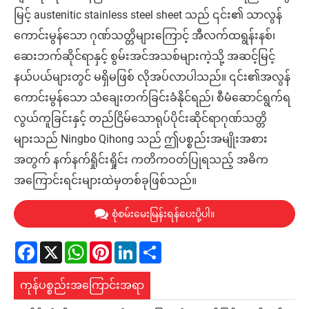
မြင့် austenitic stainless steel sheet သည် ၎င်း၏ သာလွန်
ကောင်းမွန်သော ဂုဏ်သတ္တိများကြောင့် အီလက်ထရွန်းနစ်၊
ဆေးဘက်ဆိုင်ရာနှင့် စွမ်းအင်အသစ်များကဲ့သို့ အဆင့်မြင့်
နယ်ပယ်များတွင် မရှိမဖြစ် လိုအပ်လာပါသည်။ ၎င်း၏အလွန်
ကောင်းမွန်သော သံချေးတက်ခြင်းခံနိုင်ရည်၊ စီမံဆောင်ရွက်ရ
လွယ်ကူခြင်းနှင့် တည်ငြိမ်သောရုပ်ပိုင်းဆိုင်ရာဂုဏ်သတ္တိ
များသည် Ningbo Qihong သည် ဤပစ္စည်းအမျိုးအစား
အတွက် နက်နက်ရှိုင်းရှိုင်း ကတိကဝတ်ပြုရသည့် အဓိက
အကြောင်းရင်းများထဲမှတစ်ခုဖြစ်သည်။
စုံစမ်းမေးမြန်းရန်ပေးပို့ပါ။
Facebook
X
WhatsApp
Pinterest
LinkedIn
Share
ကုန်ပစ္စည်းအကြောင်းအရာ