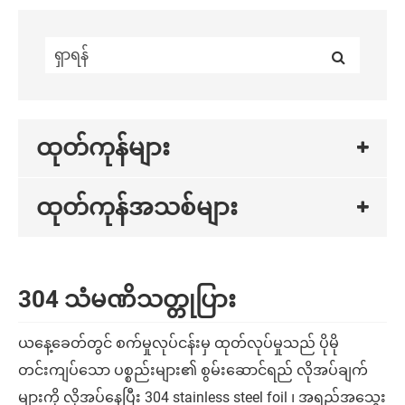
ထုတ်ကုန်များ
ထုတ်ကုန်အသစ်များ
304 သံမဏိသတ္တုပြား
ယနေ့ခေတ်တွင် စက်မှုလုပ်ငန်းမှ ထုတ်လုပ်မှုသည် ပိုမို
တင်းကျပ်သော ပစ္စည်းများ၏ စွမ်းဆောင်ရည် လိုအပ်ချက်
များကို လိုအပ်နေပြီး 304 stainless steel foil ၊ အရည်အသွေး