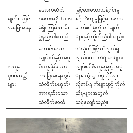
အောက်ဆိုက်
မြင့်မားသောသန့်ရှင်းမှု
မျက်နှာပြင်
စကေးမရှိ၊ burrs
နှင့် တိကျမှုမြင့်မားသော
အခြေအနေ
မရှိ၊ ကြမ်းတမ်း
ဆက်စပ်မှုလိုအပ်ချက်
မှုနည်းပါးသည်။
များနှင့် ကိုက်ညီပါသည်။
ကောင်းသော
သံလိုက်ဖြင့် ထိလွယ်ရှ
လျှပ်စစ်နှင့် အပူ
လွယ်သော ကိရိယာများ၊
အထူး
စီးကူးနိုင်သော
လျှပ်စစ်စီးကူးမှုနှင့် အပူ
ဂုဏ်သတ္တိ
အခြေအနေတွင်
များ ကွဲထွက်မှုဆိုင်ရာ
များ
သံလိုက်မဟုတ်/
လိုအပ်ချက်များနှင့် ကိုက်
အားနည်းသော
ညီမှုများအတွက်
သံလိုက်ဓာတ်
သင့်လျော်သည်။