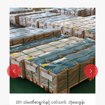


ံမေးခွန်း
သံမဏိချွတ်၏မျက်နှာပြင်ပေါ်တွင်