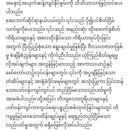
အနှောင့်အယှက်ဆန့်ကျင်နိုင်စွမ်းကို သိသိသာသာမြှင့်တင်ပေး
ပါသည်။
ဆေးဘက်ဆိုင်ရာနယ်ပယ်တွင်၊ ၎င်းသည် ပို၍ပင်စိတ်ငြိမ်
သက်မှုကိုပေးသည်။ ၎င်းသည် အနည်းဆုံး ထိုးဖောက်ခွဲစိတ်
ကိရိယာများနှင့် အစားထိုးနိုင်သော ကိရိယာထုပ်ပိုးခြင်း
အတွက် ပြီးပြည့်စုံသော ရွေးချယ်မှုဖြစ်ပြီး ဇီဝသဟဇာတဖြစ်
မှု စံချိန်စံညွှန်းများနှင့် ကိုက်ညီပါသည်။ ယုံကြည်စိတ်ချရမှု
လိုအပ်ချက်များ အလွန်မြင့်မားသည့် အာကာသယာဉ်နှင့်
မော်တော်ယာဥ်လုပ်ငန်းများတွင်၊ ၎င်းကို အပူချိန်မြင့်သော
တံဆိပ်များနှင့် အာရုံခံဒိုင်ဖရမ်များတွင် အသုံးပြုကာ ပြင်းထန်
သောပတ်ဝန်းကျင်တွင်ပင် တည်ငြိမ်သောလည်ပတ်မှုကို
အာမခံပါသည်။ ထို့အပြင်၊ တိကျသောတူရိယာများနှင့်
ပတ်ဝန်းကျင်ကာကွယ်ရေးပစ္စည်းစစ်ထုတ်ခြင်းများတွင် တိ
ကျမှုမြင့်မားသောထိန်းချုပ်မှုနှင့် ရေရှည်တည်ငြိမ်သော
လည်ပတ်မှုအတွက် မရှိမဖြစ်လိုအပ်ပါသည်။