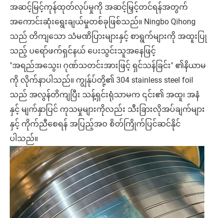
အဆင့်မြင့်ကုန်ထုတ်လုပ်မှုကို အဆင့်မြှင့်တင်ရန်အတွက်
အကောင်းဆုံးရွေးချယ်မှုတစ်ခုဖြစ်သည်။ Ningbo Qihong
သည် တိကျသော သံမဏိပြားများနှင့် စာရွက်များကို အထူးပြု
သည့် ပရော်ဖက်ရှင်နယ် ပေးသွင်းသူအနေဖြင့်
"အရည်အသွေး၊ ဂုဏ်သတင်းအားဖြင့် ရှင်သန်ခြင်း" ၏နိယာမ
ကို လိုက်နာပါသည်။ ကျွန်ုပ်တို့၏ 304 stainless steel foil
သည် အလွန်တိကျပြီး သန့်ရှင်းရုံသာမက ၎င်း၏ အထူ၊ အနံ
နှင့် မျက်နှာပြင် ကုသမှုများကိုလည်း သီးခြားလိုအပ်ချက်များ
နှင့် ကိုက်ညီစေရန် အပြည့်အဝ စိတ်ကြိုက်ပြင်ဆင်နိုင်
ပါသည်။