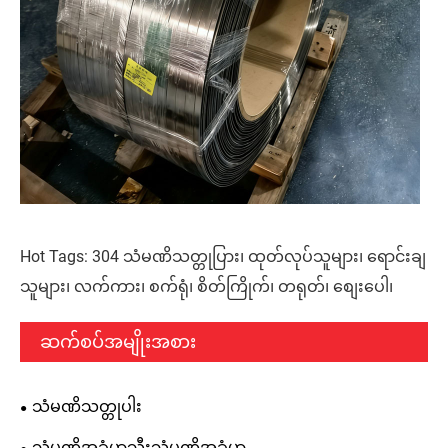
Hot Tags: 304 သံမဏိသတ္တုပြား၊ ထုတ်လုပ်သူများ၊ ရောင်းချ
သူများ၊ လက်ကား၊ စက်ရုံ၊ စိတ်ကြိုက်၊ တရုတ်၊ စျေးပေါ၊
ဆက်စပ်အမျိုးအစား
သံမဏိသတ္တုပါး
သံမဏိအခွံမာသီးသံမဏိအခွံမာ