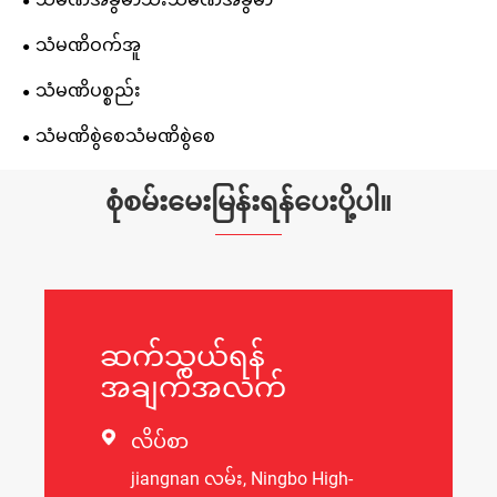
သံမဏိဝက်အူ
သံမဏိပစ္စည်း
သံမဏိစွဲစေသံမဏိစွဲစေ
စုံစမ်းမေးမြန်းရန်ပေးပို့ပါ။
ဆက်သွယ်ရန်
အချက်အလက်

လိပ်စာ
jiangnan လမ်း, Ningbo High-