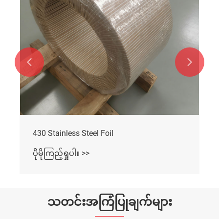


201 Stainless Steel Foil
ပိုမိုကြည့်ရှုပါ။ >>
သတင်းအကြံပြုချက်များ