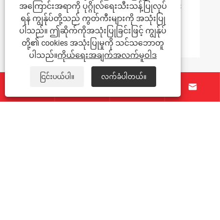
အကြောင်းအရာကို ပုဂ္ဂိုလ်ရေးသီးသန့်ပြုလုပ်
သံမဏိစာရွက် 304 ခု၏ Surface ကုသမှုနည်း
လမ်းများကဘာတွေလဲ။
ရန် ကျွန်ုပ်တို့သည် ကွတ်ကီးများကို အသုံးပြု
ပါသည်။ ဤဆိုက်ကိုအသုံးပြုခြင်းဖြင့် ကျွန်ုပ်
ပိုမိုကြည့်ရှုပါ။ >>
တို့၏ cookies အသုံးပြုမှုကို သင်သဘောတူ
ပါသည်။
ကိုယ်ရေးအချက်အလက်မူဝါဒ
ငြင်းပယ်ပါ။
လက်ခံပါတယ်။




ကြှနျုပျတို့အကွောငျး
ထုတ်ကုန်များ
ကြှနျုပျတို့ကိုဆကျသှယျရနျ
ကြှနျုပျတို့နောကျလိုကျပါ