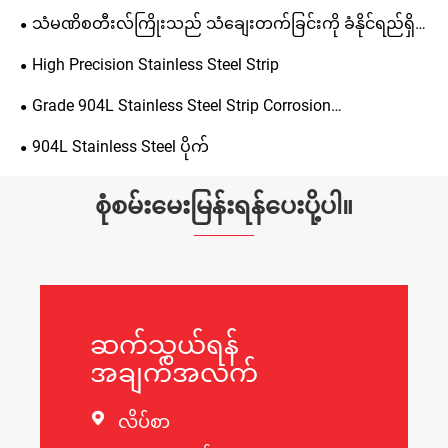
သံမဏိစတီးလ်ကြိုးသည် သံချေးတက်ခြင်းကို ခံနိုင်ရည်ရှိ
သည်။
High Precision Stainless Steel Strip
Grade 904L Stainless Steel Strip Corrosion
ကာကွယ်ခြင်း။
904L Stainless Steel ပိုက်
စုံစမ်းမေးမြန်းရန်ပေးပို့ပါ။
ဆက်သွယ်ရန်
အချက်အလက်

လိပ်စာ