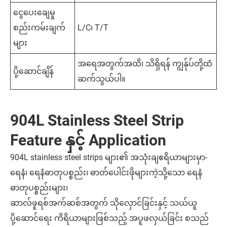
ငွေပေးချေမှု
စည်းကမ်းချက်
L/C၊ T/T
များ
အရေအတွက်အထိ၊ သိရှိရန် ကျွန်ုပ်တို့ထံ
ပို့ဆောင်ချိန်
ဆက်သွယ်ပါ။
904L Stainless Steel Strip
Feature နှင့် Application
904L stainless steel strips များ၏ အသုံးချဧရိယာများမှာ-
ရေနံ၊ ရေနံဓာတုပစ္စည်း၊ ဓာတ်ပေါင်းဖိုများကဲ့သို့သော ရေနံ
ဓာတုပစ္စည်းများ၊
ဆာလ်ဖူရစ်အက်ဆစ်အတွက် သိုလှောင်ခြင်းနှင့် သယ်ယူ
ပို့ဆောင်ရေး ကိရိယာများဖြစ်သည့် အပူဖလှယ်ခြင်း စသည်