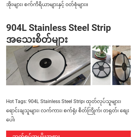
အိုးများ၊ စက်ကိရိယာများနှင့် ၀တ်စုံများ။
904L Stainless Steel Strip
အသေးစိတ်များ
Hot Tags: 904L Stainless Steel Strip၊ ထုတ်လုပ်သူများ၊
ရောင်းချသူများ၊ လက်ကား၊ စက်ရုံ၊ စိတ်ကြိုက်၊ တရုတ်၊ စျေး
ပေါ၊
ဆက်စပ်အမျိုးအစား