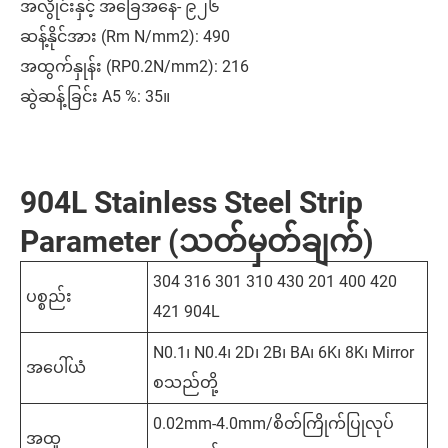
အလွိုင်းနှင့် အခြေအနေ- ၉၂၆
ဆန့်နိုင်အား (Rm N/mm2): 490
အထွက်နှုန်း (RP0.2N/mm2): 216
ဆွဲဆန့်ခြင်း A5 %: 35။
904L Stainless Steel Strip
Parameter (သတ်မှတ်ချက်)
304 316 301 310 430 201 400 420
ပစ္စည်း
421 904L
N0.1၊ N0.4၊ 2D၊ 2B၊ BA၊ 6K၊ 8K၊ Mirror
အပေါ်ယံ
စသည်တို့
0.02mm-4.0mm/စိတ်ကြိုက်ပြုလုပ်
အထူ