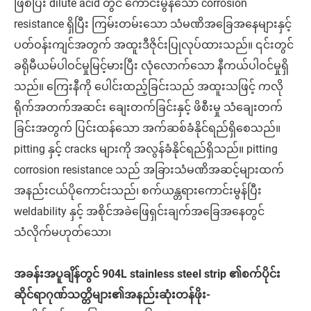
ဖြစ်ပြီး dilute acid တွင် ကောင်းမွန်သော corrosion
resistance ရှိပြီး ကြမ်းတမ်းသော သံမဏိအခြေအနေများနှင့်
ပတ်ဝန်းကျင်အတွက် အထူးဒီဇိုင်းပြုလုပ်ထားသည်။ ၎င်းတွင်
ခရိုမီယမ်ပါဝင်မှုမြင့်မားပြီး လုံလောက်သော နီကယ်ပါဝင်မှုရှိ
သည်။ ကြေးနီကို ပေါင်းထည့်ခြင်းသည် အထူးသဖြင့် ကလို
ရိုက်အတက်အဆင်း ချေးတက်ခြင်းနှင့် ဖိစီးမှု သံချေးတက်
ခြင်းအတွက် ပြင်းထန်သော အက်ဆစ်ခံနိုင်ရည်ရှိစေသည်။
pitting နှင့် cracks များကို အလွန်ခံနိုင်ရည်ရှိသည်။ pitting
corrosion resistance သည် အခြားသံမဏိအဆင့်များထက်
အနည်းငယ်ပိုကောင်းသည်၊ စက်ယန္တရားကောင်းမွန်ပြီး
weldability နှင့် အစိုင်အခဲဖြေရှင်းချက်အခြေအနေတွင်
သံလိုက်မဟုတ်သော၊
အခန်းအပူချိန်တွင် 904L stainless steel strip ၏စက်ပိုင်း
ဆိုင်ရာဂုဏ်သတ္တိများ၏အနည်းဆုံးတန်ဖိုး-