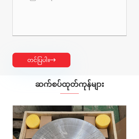
တင်ပြပါ။

ဆက်စပ်ထုတ်ကုန်များ