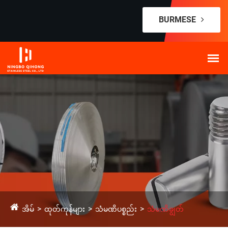
BURMESE
အိမ်
ထုတ်ကုန်များ
သံမဏိပစ္စည်း
သံမဏိချွတ်