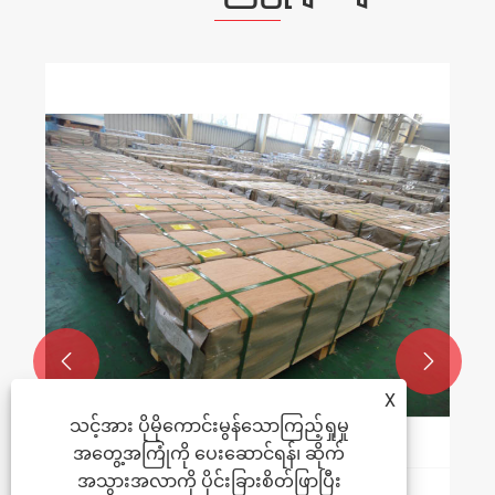


X
သင့်အား ပိုမိုကောင်းမွန်သောကြည့်ရှုမှု
အတွေ့အကြုံကို ပေးဆောင်ရန်၊ ဆိုက်
အသွားအလာကို ပိုင်းခြားစိတ်ဖြာပြီး