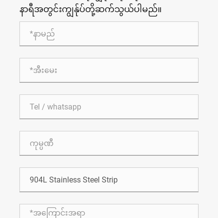
နာရီအတွင်းကျွန်ုပ်တို့ဆက်သွယ်ပါမည်။