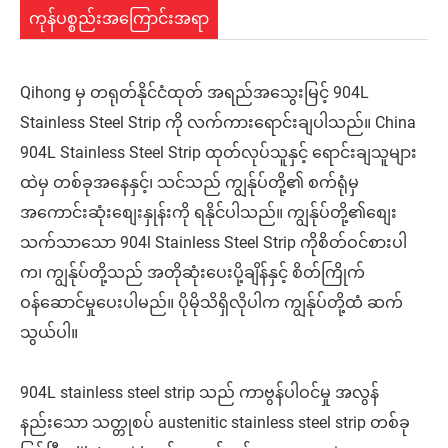
ကုန်ပစ္စည်းအကြောင်းအရာ
Qihong မှ တရုတ်နိုင်ငံထုတ် အရည်အသွေးမြင့် 904L
Stainless Steel Strip ကို လက်ကားရောင်းချပါသည်။ China
904L Stainless Steel Strip ထုတ်လုပ်သူနှင့် ရောင်းချသူများ
ထဲမှ တစ်ခုအနေနှင့်၊ သင်သည် ကျွန်ုပ်တို့၏ စက်ရုံမှ
အကောင်းဆုံးစျေးနှုန်းကို ရနိုင်ပါသည်။ ကျွန်ုပ်တို့၏စျေး
သက်သာသော 904l Stainless Steel Strip ကိုစိတ်ဝင်စားပါ
က၊ ကျွန်ုပ်တို့သည် အတိုဆုံးပေးပို့ချိန်နှင့် စိတ်ကြိုက်
ဝန်ဆောင်မှုပေးပါမည်။ ပိုမိုသိရှိလိုပါက ကျွန်ုပ်တို့ထံ ဆက်
သွယ်ပါ။
904L stainless steel strip သည် ကာဗွန်ပါဝင်မှု အလွန်
နည်းသော သတ္တုစပ် austenitic stainless steel strip တစ်ခု