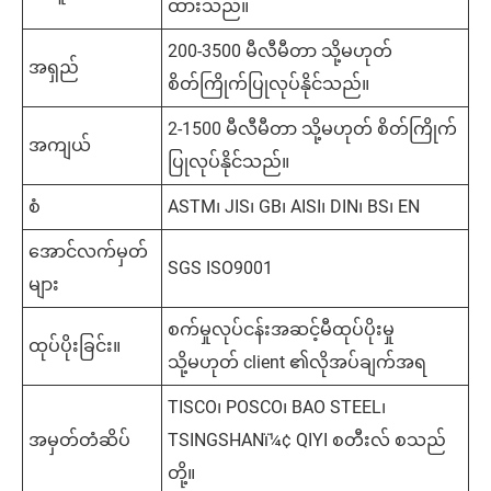
ထားသည်။
200-3500 မီလီမီတာ သို့မဟုတ်
အရှည်
စိတ်ကြိုက်ပြုလုပ်နိုင်သည်။
2-1500 မီလီမီတာ သို့မဟုတ် စိတ်ကြိုက်
အကျယ်
ပြုလုပ်နိုင်သည်။
စံ
ASTM၊ JIS၊ GB၊ AISI၊ DIN၊ BS၊ EN
အောင်လက်မှတ်
SGS ISO9001
များ
စက်မှုလုပ်ငန်းအဆင့်မီထုပ်ပိုးမှု
ထုပ်ပိုးခြင်း။
သို့မဟုတ် client ၏လိုအပ်ချက်အရ
TISCO၊ POSCO၊ BAO STEEL၊
အမှတ်တံဆိပ်
TSINGSHANï¼¢ QIYI စတီးလ် စသည်
တို့။