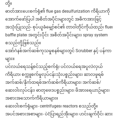
တို့။
ဓာတ်အားပေးစက်ရုံ၏ flue gas desulfurization ကိရိယာကို
အောက်ဖော်ပြပါ အစိတ်အပိုင်းများတွင် အဓိကအားဖြင့်
အသုံးပြုသည်- စုပ်ယူခံမျှော်စင်၏ တာဝါတိုင်ကိုယ်ထည်၊ flue၊
baffle plate၊ အတွင်းပိုင်း အစိတ်အပိုင်းများ၊ spray system
စသည်တို့ဖြစ်သည်။
အော်ဂဲနစ်အက်ဆစ်ကုသမှုစနစ်များတွင် Scrubber နှင့် ပန်ကာ
များ။
ပင်လယ်ရေသန့်စင်သည့်စက်ရုံ၊ ပင်လယ်ရေအပူလဲလှယ်
ကိရိယာ၊ စက္ကူစက်မှုလုပ်ငန်းသုံးပစ္စည်းများ၊ ဆာလဖူရစ်
အက်ဆစ်/နိုက်ထရစ်အက်ဆစ်ကိရိယာများ၊ အက်ဆစ်/
ဆေးဝါးလုပ်ငန်း၊ ဓာတုဗေဒပစ္စည်းများ၊ ဖိအားရေယာဉ်များ၊
အစားအသောက်ကိရိယာများ။
ဆေးဝါးစက်ရုံများ- centrifuges၊ reactors စသည်တို့။
အပင်အစားအစာများ- ပဲငံပြာရည်အိုးများ၊ ဟင်းချက်ဝိုင်၊ ဆား