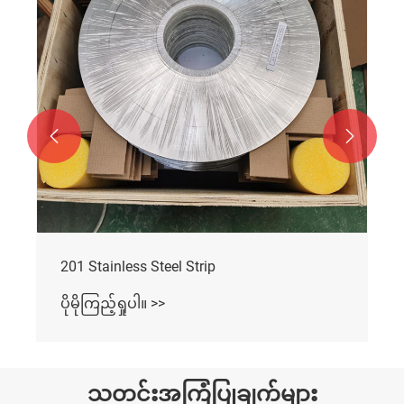


201 Stainless Steel Strip
ပိုမိုကြည့်ရှုပါ။ >>
သတင်းအကြံပြုချက်များ