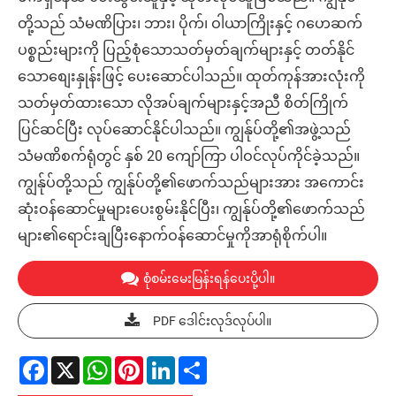
တို့သည် သံမဏိပြား၊ ဘား၊ ပိုက်၊ ဝါယာကြိုးနှင့် ဂဟေဆက်
ပစ္စည်းများကို ပြည့်စုံသောသတ်မှတ်ချက်များနှင့် တတ်နိုင်
သောစျေးနှုန်းဖြင့် ပေးဆောင်ပါသည်။ ထုတ်ကုန်အားလုံးကို
သတ်မှတ်ထားသော လိုအပ်ချက်များနှင့်အညီ စိတ်ကြိုက်
ပြင်ဆင်ပြီး လုပ်ဆောင်နိုင်ပါသည်။ ကျွန်ုပ်တို့၏အဖွဲ့သည်
သံမဏိစက်ရုံတွင် နှစ် 20 ကျော်ကြာ ပါဝင်လုပ်ကိုင်ခဲ့သည်။
ကျွန်ုပ်တို့သည် ကျွန်ုပ်တို့၏ဖောက်သည်များအား အကောင်း
ဆုံးဝန်ဆောင်မှုများပေးစွမ်းနိုင်ပြီး၊ ကျွန်ုပ်တို့၏ဖောက်သည်
များ၏ရောင်းချပြီးနောက်ဝန်ဆောင်မှုကိုအာရုံစိုက်ပါ။
စုံစမ်းမေးမြန်းရန်ပေးပို့ပါ။
PDF ဒေါင်းလုဒ်လုပ်ပါ။
Facebook
X
WhatsApp
Pinterest
LinkedIn
Share