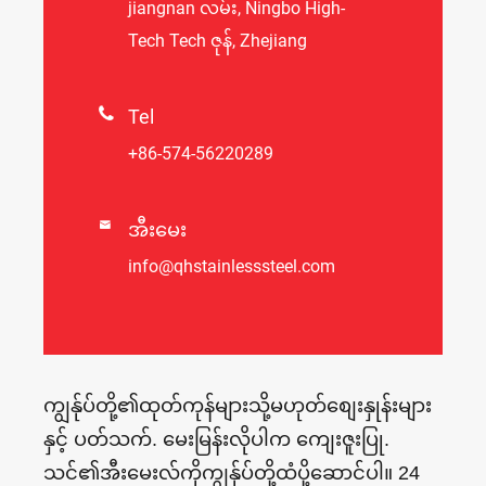
jiangnan လမ်း, Ningbo High-
Tech Tech ဇုန်, Zhejiang

Tel
+86-574-56220289

အီးမေး
info@qhstainlesssteel.com
ကျွန်ုပ်တို့၏ထုတ်ကုန်များသို့မဟုတ်စျေးနှုန်းများ
နှင့် ပတ်သက်. မေးမြန်းလိုပါက ကျေးဇူးပြု.
သင်၏အီးမေးလ်ကိုကျွန်ုပ်တို့ထံပို့ဆောင်ပါ။ 24