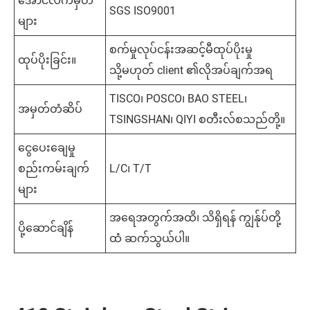
အောင်လက်မှတ်
SGS ISO9001
များ
စက်မှုလုပ်ငန်းအဆင့်မီထုပ်ပိုးမှု
ထုပ်ပိုးခြင်း။
သို့မဟုတ် client ၏လိုအပ်ချက်အရ
TISCO၊ POSCO၊ BAO STEEL၊
အမှတ်တံဆိပ်
TSINGSHAN၊ QIYI စတီးလ်စသည်တို့။
ငွေပေးချေမှု
စည်းကမ်းချက်
L/C၊ T/T
များ
အရေအတွက်အထိ၊ သိရှိရန် ကျွန်ုပ်တို့
ပို့ဆောင်ချိန်
ထံ ဆက်သွယ်ပါ။