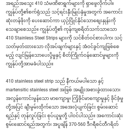
အရည်အသွေး 410 သံမဏိစာရွက်များကို ရှာဖွေလိုက်ပါ။
ကျွန်ုပ်တို့၏စက်ရုံသည် သင့်ရင်းနှီးမြုပ်နှံမှုအတွက် အကောင်း
ဆုံးတန်ဖိုးကို ပေးဆောင်ကာ ယှဉ်ပြိုင်နိုင်သောစျေးနှုန်းကို
သေချာစေသည်။ ကျွန်ုပ်တို့၏ ကုန်ကျစရိတ်သက်သာသော
410 Stainless Steel Strips များကို သင်စိတ်ဝင်စားပါက၊ သင့်
သတ်မှတ်ထားသော လိုအပ်ချက်များနှင့် အံဝင်ခွင်ကျဖြစ်စေ
မည့် လျင်မြန်သောပေးပို့မှုနှင့် စိတ်ကြိုက်ဝန်ဆောင်မှုများကို
ကျွန်ုပ်တို့အာမခံပါသည်။
410 stainless steel strip သည် နီကယ်မပါသော နှင့်
martensitic stainless steel အဖြစ် အမျိုးအစားခွဲထားသော၊
အလွန်ကောင်းမွန်သော မာကျောမှု၊ ကြံ့ခိုင်မာကျောမှုနှင့် ခိုင်ခံ့မှု
တို့အပြင် ချီးမွမ်းထိုက်သော အအေးပုံပျက်ခြင်း စွမ်းဆောင်
ရည်နှင့် တုန်လှုပ်ခြင်း စုပ်ယူမှုတို့ ပါဝင်ပါသည်။ အကောင်းဆုံး
စွမ်းဆောင်ရည်အတွက်၊ အပူချိန် 370-560 ဒီဂရီစင်တီဂရိတ်