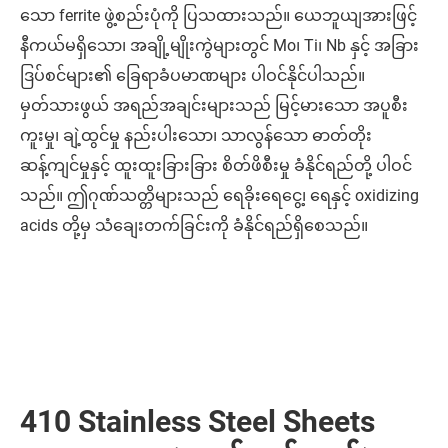
သော ferrite ဖွဲ့စည်းပုံကို ပြသထားသည်။ ယေဘူယျအားဖြင့်
နီကယ်မရှိသော၊ အချို့မျိုးကွဲများတွင် Mo၊ Ti၊ Nb နှင့် အခြား
ဒြပ်စင်များ၏ ခြေရာခံပမာဏများ ပါဝင်နိုင်ပါသည်။
မှတ်သားဖွယ် အရည်အချင်းများသည် မြင့်မားသော အပူစီး
ကူးမှု၊ ချဲ့ထွင်မှု နည်းပါးသော၊ သာလွန်သော ဓာတ်တိုး
ဆန့်ကျင်မှုနှင့် ထူးထူးခြားခြား စိတ်ဖိစီးမှု ခံနိုင်ရည်တို့ ပါဝင်
သည်။ ဤဂုဏ်သတ္တိများသည် ရေခိုးရေငွေ့၊ ရေနှင့် oxidizing
acids တို့မှ သံချေးတက်ခြင်းကို ခံနိုင်ရည်ရှိစေသည်။
410 Stainless Steel Sheets