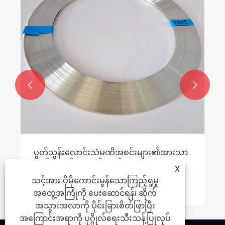


ပွတ်သွန်းလောင်းသံမဏိအစင်းများ၏အားသာ
ချက်များနှင့်အားနည်းချက်များဘာတွေလဲ။
X
သင့်အား ပိုမိုကောင်းမွန်သောကြည့်ရှုမှု
ပိုမိုကြည့်ရှုပါ။ >>
အတွေ့အကြုံကို ပေးဆောင်ရန်၊ ဆိုက်
အသွားအလာကို ပိုင်းခြားစိတ်ဖြာပြီး
အကြောင်းအရာကို ပုဂ္ဂိုလ်ရေးသီးသန့်ပြုလုပ်