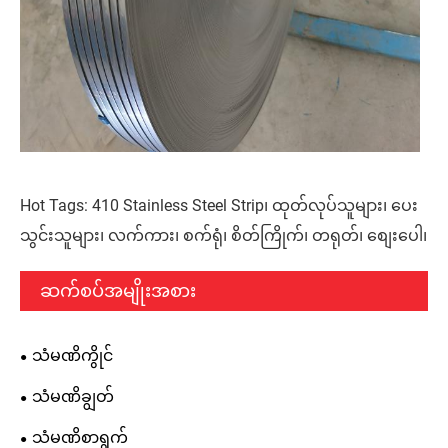
Hot Tags: 410 Stainless Steel Strip၊ ထုတ်လုပ်သူများ၊ ပေး
သွင်းသူများ၊ လက်ကား၊ စက်ရုံ၊ စိတ်ကြိုက်၊ တရုတ်၊ စျေးပေါ၊
ဆက်စပ်အမျိုးအစား
သံမဏိကွိုင်
သံမဏိချွတ်
သံမဏိစာရွက်