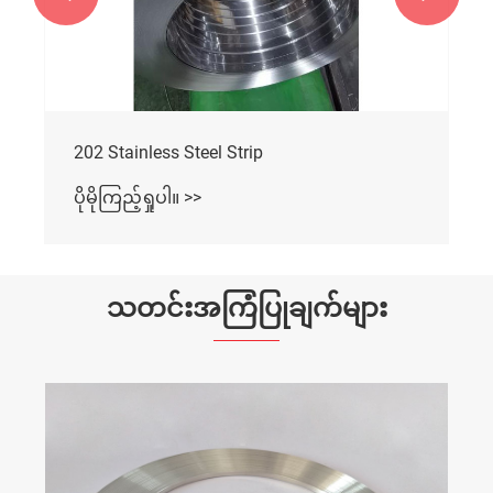
202 Stainless Steel Strip
ပိုမိုကြည့်ရှုပါ။ >>
သတင်းအကြံပြုချက်များ