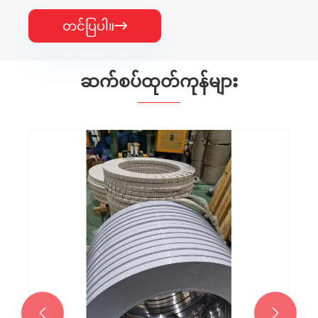
တင်ပြပါ။

ဆက်စပ်ထုတ်ကုန်များ

