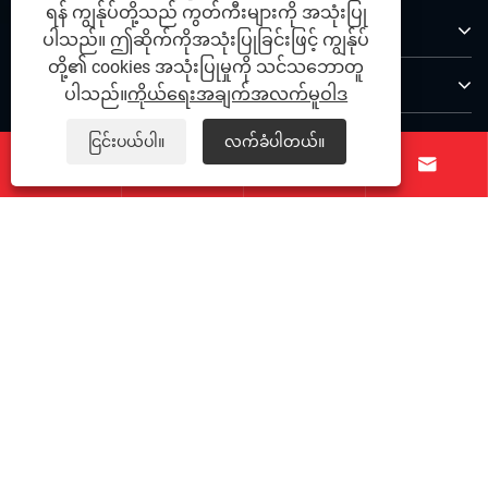
ရန် ကျွန်ုပ်တို့သည် ကွတ်ကီးများကို အသုံးပြု
ကြှနျုပျတို့အကွောငျး
ပါသည်။ ဤဆိုက်ကိုအသုံးပြုခြင်းဖြင့် ကျွန်ုပ်
တို့၏ cookies အသုံးပြုမှုကို သင်သဘောတူ
ထုတ်ကုန်များ
ပါသည်။
ကိုယ်ရေးအချက်အလက်မူဝါဒ
ကြှနျုပျတို့ကိုဆကျသှယျရနျ
ငြင်းပယ်ပါ။
လက်ခံပါတယ်။




ကြှနျုပျတို့နောကျလိုကျပါ
မူပိုင်ခွင့်© 2025 Ningbo Qihong Stainless Stainless Sowel
Pin, Ltd. - သံမဏိ Dowel Pin, တိကျသောသံမဏိ, သံမဏိ,
သံမဏိ, သံမဏိ,
Links
|
Sitemap
|
RSS
|
XML
|
ကိုယ်ရေး
အချက်အလက်မူဝါဒ