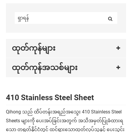
ထုတ်ကုန်များ
ထုတ်ကုန်အသစ်များ
410 Stainless Steel Sheet
Qihong သည် ထိပ်တန်းအရည်အသွေး 410 Stainless Steel
Sheets များကို ပေးအပ်ခြင်းအတွက် အသိအမှတ်ပြုခံထားရ
သော တရုတ်နိုင်ငံတွင် ထင်ရှားသောထုတ်လုပ်သူနှင့် ပေးသွင်း