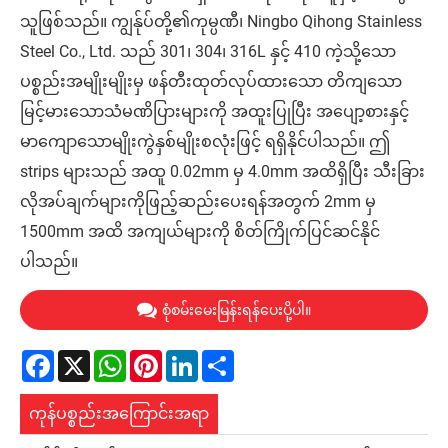
သူဖြစ်သည်။ ကျွန်ုပ်တို့၏ကုမ္ပဏီ၊ Ningbo Qihong Stainless
Steel Co., Ltd. သည် 301၊ 304၊ 316L နှင့် 410 ကဲ့သို့သော
ပစ္စည်းအမျိုးမျိုးမှ ဖန်တီးထုတ်လုပ်ထားသော တိကျသော
မြင့်မားသောသံမဏိပြားများကို အထူးပြုပြီး အပျော့စားနှင့်
မာကျောသောမျိုးကွဲနှစ်မျိုးစလုံးဖြင့် ရရှိနိုင်ပါသည်။ ဤ
strips များသည် အထူ 0.02mm မှ 4.0mm အထိရှိပြီး သီးခြား
လိုအပ်ချက်များကိုဖြည့်ဆည်းပေးရန်အတွက် 2mm မှ
1500mm အထိ အကျယ်များကို စိတ်ကြိုက်ပြင်ဆင်နိုင်
ပါသည်။
စုံစမ်းမေးမြန်းရန်ပေးပို့ပါ။
Facebook
X
WhatsApp
Pinterest
LinkedIn
Share
ကုန်ပစ္စည်းအကြောင်းအရာ