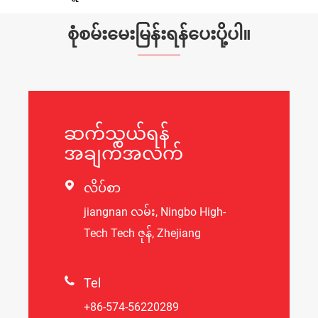
စုံစမ်းမေးမြန်းရန်ပေးပို့ပါ။
ဆက်သွယ်ရန်
အချက်အလက်

လိပ်စာ
jiangnan လမ်း, Ningbo High-
Tech Tech ဇုန်, Zhejiang

Tel
+86-574-56220289