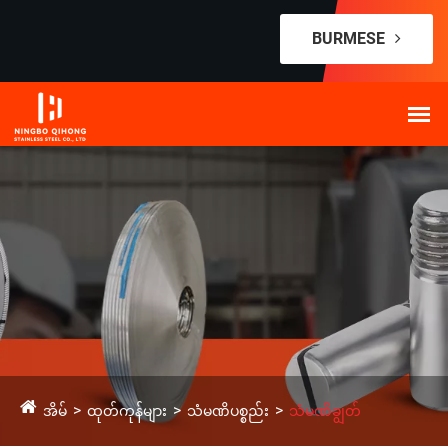
BURMESE
အိမ်
ထုတ်ကုန်များ
သံမဏိပစ္စည်း
သံမဏိချွတ်