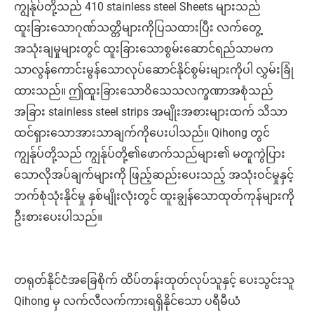
ကျွန်ုပ်တို့သည် 410 stainless steel Sheets များသည်
ထူးခြားသောဂုဏ်သတ္တိများကိုပြသထားပြီး လက်တွေ့
အသုံးချမှုများတွင် ထူးခြားသောစွမ်းဆောင်ရည်သာမက
သာလွန်ကောင်းမွန်သောလုပ်ဆောင်နိုင်စွမ်းများကိုပါ လွှမ်းခြုံ
ထားသည်။ ဤထူးခြားသောဝိသေသလက္ခဏာအစုံသည်
အခြား stainless steel strips အမျိုးအစားများထက် သိသာ
ထင်ရှားသောအားသာချက်ကိုပေးပါသည်။ Qihong တွင်
ကျွန်ုပ်တို့သည် ကျွန်ုပ်တို့၏ဖောက်သည်များ၏ မတူကွဲပြား
သောလိုအပ်ချက်များကို ဖြည့်ဆည်းပေးသည့် အသုံးဝင်မှုနှင့်
ဘက်စုံသုံးနိုင်မှု နှစ်မျိုးလုံးတွင် ထူးချွန်သောထုတ်ကုန်များကို
ဦးစားပေးပါသည်။
တရုတ်နိုင်ငံအခြေစိုက် ထိပ်တန်းထုတ်လုပ်သူနှင့် ပေးသွင်းသူ
Qihong မှ လက်လီလက်ကားရရှိနိုင်သော ပရီမီယံ