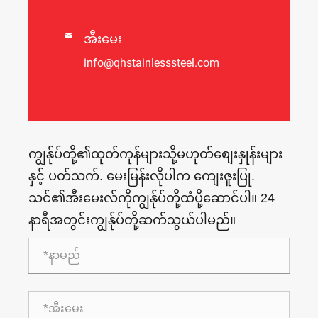

အီးမေး
info@qhstainlesssteel.com
ကျွန်ုပ်တို့၏ထုတ်ကုန်များသို့မဟုတ်စျေးနှုန်းများ
နှင့် ပတ်သက်. မေးမြန်းလိုပါက ကျေးဇူးပြု.
သင်၏အီးမေးလ်ကိုကျွန်ုပ်တို့ထံပို့ဆောင်ပါ။ 24
နာရီအတွင်းကျွန်ုပ်တို့ဆက်သွယ်ပါမည်။