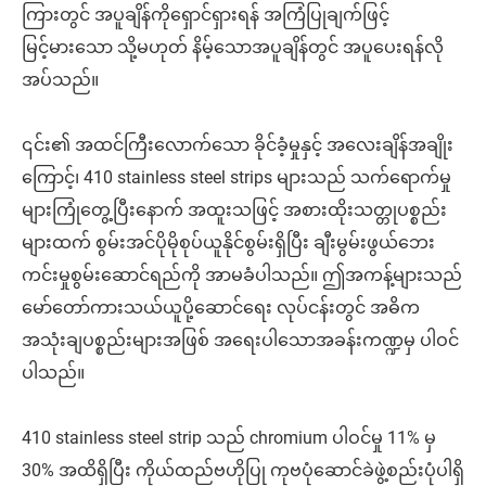
ကြားတွင် အပူချိန်ကိုရှောင်ရှားရန် အကြံပြုချက်ဖြင့်
မြင့်မားသော သို့မဟုတ် နိမ့်သောအပူချိန်တွင် အပူပေးရန်လို
အပ်သည်။
၎င်း၏ အထင်ကြီးလောက်သော ခိုင်ခံ့မှုနှင့် အလေးချိန်အချိုး
ကြောင့်၊ 410 stainless steel strips များသည် သက်ရောက်မှု
များကြုံတွေ့ပြီးနောက် အထူးသဖြင့် အစားထိုးသတ္တုပစ္စည်း
များထက် စွမ်းအင်ပိုမိုစုပ်ယူနိုင်စွမ်းရှိပြီး ချီးမွမ်းဖွယ်ဘေး
ကင်းမှုစွမ်းဆောင်ရည်ကို အာမခံပါသည်။ ဤအကန့်များသည်
မော်တော်ကားသယ်ယူပို့ဆောင်ရေး လုပ်ငန်းတွင် အဓိက
အသုံးချပစ္စည်းများအဖြစ် အရေးပါသောအခန်းကဏ္ဍမှ ပါဝင်
ပါသည်။
410 stainless steel strip သည် chromium ပါဝင်မှု 11% မှ
30% အထိရှိပြီး ကိုယ်ထည်ဗဟိုပြု ကုဗပုံဆောင်ခဲဖွဲ့စည်းပုံပါရှိ